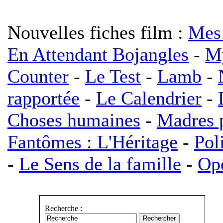
Nouvelles fiches film :
Mes 
En Attendant Bojangles
-
My
Counter
-
Le Test
-
Lamb
-
rapportée
-
Le Calendrier
-
Choses humaines
-
Madres p
Fantômes : L'Héritage
-
Pol
-
Le Sens de la famille
-
Opé
Recherche :