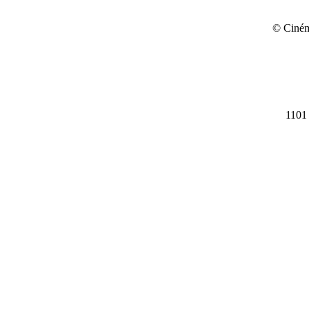
© Ciném
1101 