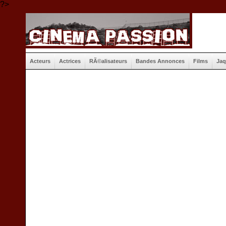
?>
Acteurs
Actrices
RÃ©alisateurs
Bandes Annonces
Films
Jaq