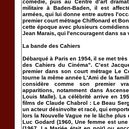
comédie, puis au Centre d'art dramat
militaire à Baden-Baden, il est affe
armées, qui lui donne entre autres l'oc
premier court métrage Chiffonard et Bon 
cette époque avec plusieurs comédiens 
Jean Marais, qui l'encouragent dans sa 
La bande des Cahiers
Débarqué à Paris en 1954, il se met très
des Cahiers du Cinéma". C'est Jacque
premier dans son court métrage Le Co
tourne la même année L'Ami de la famill
considère comme son premier vrai 
apparitions, notamment dans Ascenseu
Louis Malle). La célébrité arrive en 1
films de Claude Chabrol : Le Beau Ser
un acteur désinvolte et racé, qui emport
lors la Nouvelle Vague ne le lâche plus 
Luc Godard (1960, Une femme est une 
(1967, La Mariée était en noir) ou en