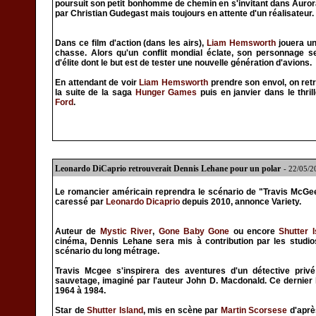
poursuit son petit bonhomme de chemin en s'invitant dans Aurora
par Christian Gudegast mais toujours en attente d'un réalisateur.
Dans ce film d'action (dans les airs),
Liam Hemsworth
jouera un 
chasse. Alors qu'un conflit mondial éclate, son personnage se
d'élite dont le but est de tester une nouvelle génération d'avions.
En attendant de voir
Liam Hemsworth
prendre son envol, on ret
la suite de la saga
Hunger Games
puis en janvier dans le thri
Ford
.
Leonardo DiCaprio retrouverait Dennis Lehane pour un polar
- 22/05/
Le romancier américain reprendra le scénario de "Travis McGee
caressé par
Leonardo Dicaprio
depuis 2010, annonce Variety.
Auteur de
Mystic River
,
Gone Baby Gone
ou encore
Shutter I
cinéma, Dennis Lehane sera mis à contribution par les studio
scénario du long métrage.
Travis Mcgee s'inspirera des aventures d'un détective privé
sauvetage, imaginé par l'auteur John D. Macdonald. Ce dernier 
1964 à 1984.
Star de
Shutter Island
, mis en scène par
Martin Scorsese
d'aprè