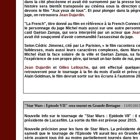
dans la cité phocéenne et avait été surnommé par la presse loca
histoire sera bientôt transposée au cinéma sous la direction 
devons le film "Aux yeux de tous". Et pour plonger dans la pègr
juge, on retrouvera
Jean Dujardin
.
"La French", titre donné au film en référence à la French Conne
le personnage du juge Michel mais aussi sur une autre personna
caïd Gaëtan Zampa, qui sera interprété par un acteur que
Jean
avait été soupçonné d'avoir commandité l'assassinat du juge.
Selon Cédric Jimenez, cité par Le Parisien, « le film racontera
faiblesses, mais aussi leurs caractères complexes, dans Marse
Michel était la face solaire de la ville et Gaëtan Zampa, sa f
l'expérience de son propre père, qui tenait un bar-boite de nui, po
Jean Dujardin
et
Gilles Lellouche
, qui ont effectué quelqu
retrouveront pour le tournage à la fin du mois d'août et prévu
Alain Goldman, le film devrait sortir sur les écrans à l'automne 2
"Star Wars : Episode VII" sera tourné en Grande-Bretagne
- 13/05/201
Nouvelle info sur le tournage de "Star Wars : Epidode VII" : il
présidente de Lucasfilm. La sortie du film est prévue pour 2015.
Nouvelle précision pour les fans de Star Wars. La présidente d
samedi que le tournage de l'Episode VII aurait lieu en Grande-
série avaient tous été au moins partiellement tournés dans les