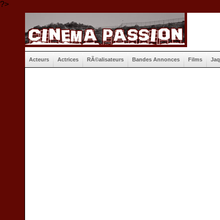
?>
Acteurs
Actrices
RÃ©alisateurs
Bandes Annonces
Films
Jaq