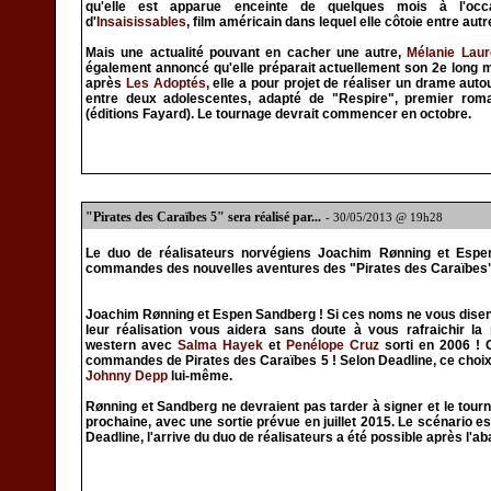
qu'elle est apparue enceinte de quelques mois à l'oc
d'
Insaisissables
, film américain dans lequel elle côtoie entre aut
Mais une actualité pouvant en cacher une autre,
Mélanie Laur
également annoncé qu'elle préparait actuellement son 2e long m
après
Les Adoptés
, elle a pour projet de réaliser un drame auto
entre deux adolescentes, adapté de "Respire", premier ro
(éditions Fayard). Le tournage devrait commencer en octobre.
"Pirates des Caraïbes 5" sera réalisé par...
- 30/05/2013 @ 19h28
Le duo de réalisateurs norvégiens Joachim Rønning et Esp
commandes des nouvelles aventures des "Pirates des Caraïbes"
Joachim Rønning et Espen Sandberg ! Si ces noms ne vous disent r
leur réalisation vous aidera sans doute à vous rafraichir l
western avec
Salma Hayek
et
Penélope Cruz
sorti en 2006 ! 
commandes de Pirates des Caraïbes 5 ! Selon Deadline, ce choix 
Johnny Depp
lui-même.
Rønning et Sandberg ne devraient pas tarder à signer et le tou
prochaine, avec une sortie prévue en juillet 2015. Le scénario es
Deadline, l'arrive du duo de réalisateurs a été possible après l'a