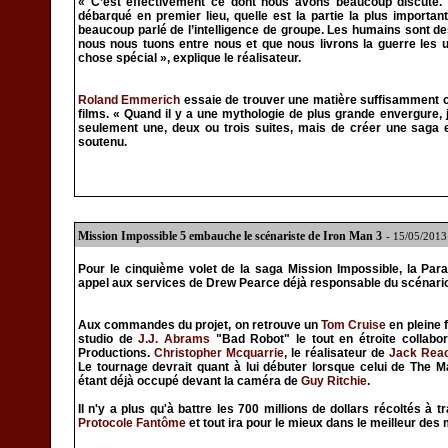
« C’est effectivement ce dont nous avons beaucoup discuté. 
débarqué en premier lieu, quelle est la partie la plus importan
beaucoup parlé de l’intelligence de groupe. Les humains sont de
nous nous tuons entre nous et que nous livrons la guerre les 
chose spécial », explique le réalisateur.
Roland Emmerich
essaie de trouver une matière suffisamment c
films. « Quand il y a une mythologie de plus grande envergure, 
seulement une, deux ou trois suites, mais de créer une saga et
soutenu.
Mission Impossible 5 embauche le scénariste de Iron Man 3
- 15/05/201
Pour le cinquième volet de la saga Mission Impossible, la Para
appel aux services de Drew Pearce déjà responsable du scénari
Aux commandes du projet, on retrouve un
Tom Cruise
en pleine
studio de
J.J. Abrams
"Bad Robot" le tout en étroite collabo
Productions.
Christopher Mcquarrie
, le réalisateur de
Jack Rea
Le tournage devrait quant à lui débuter lorsque celui de The M
étant déjà occupé devant la caméra de
Guy Ritchie
.
Il n'y a plus qu'à battre les 700 millions de dollars récoltés à
Protocole Fantôme
et tout ira pour le mieux dans le meilleur des