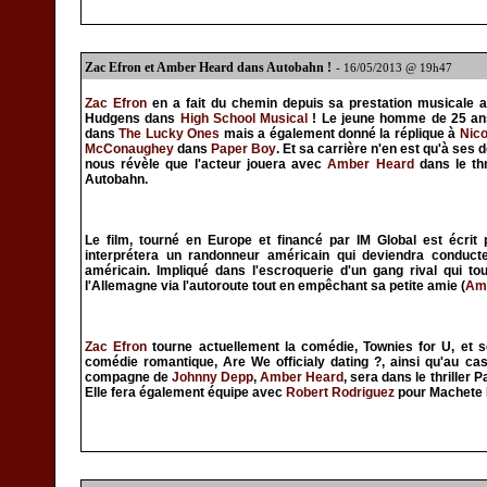
Zac Efron et Amber Heard dans Autobahn !
- 16/05/2013 @ 19h47
Zac Efron
en a fait du chemin depuis sa prestation musicale 
Hudgens dans
High School Musical
! Le jeune homme de 25 ans 
dans
The Lucky Ones
mais a également donné la réplique à
Nic
McConaughey
dans
Paper Boy
. Et sa carrière n'en est qu'à ses d
nous révèle que l'acteur jouera avec
Amber Heard
dans le thr
Autobahn.
Le film, tourné en Europe et financé par IM Global est écrit 
interprétera un randonneur américain qui deviendra conduct
américain. Impliqué dans l'escroquerie d'un gang rival qui tou
l'Allemagne via l'autoroute tout en empêchant sa petite amie (
Am
Zac Efron
tourne actuellement la comédie, Townies for U, et s
comédie romantique, Are We officialy dating ?, ainsi qu'au ca
compagne de
Johnny Depp
,
Amber Heard
, sera dans le thriller 
Elle fera également équipe avec
Robert Rodriguez
pour Machete K