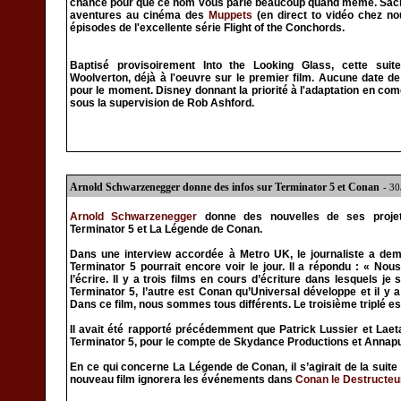
chance pour que ce nom vous parle beaucoup quand même. Sachez 
aventures au cinéma des
Muppets
(en direct to vidéo chez nou
épisodes de l'excellente série Flight of the Conchords.
Baptisé provisoirement Into the Looking Glass, cette sui
Woolverton, déjà à l'oeuvre sur le premier film. Aucune date de s
pour le moment. Disney donnant la priorité à l'adaptation en co
sous la supervision de Rob Ashford.
Arnold Schwarzenegger donne des infos sur Terminator 5 et Conan
- 3
Arnold Schwarzenegger
donne des nouvelles de ses proje
Terminator 5 et La Légende de Conan.
Dans une interview accordée à Metro UK, le journaliste a dem
Terminator 5 pourrait encore voir le jour. Il a répondu : « No
l’écrire. Il y a trois films en cours d’écriture dans lesquels je 
Terminator 5, l’autre est Conan qu’Universal développe et il y a
Dans ce film, nous sommes tous différents. Le troisième triplé e
Il avait été rapporté précédemment que Patrick Lussier et Laet
Terminator 5, pour le compte de Skydance Productions et Annapu
En ce qui concerne La Légende de Conan, il s’agirait de la suite
nouveau film ignorera les événements dans
Conan le Destructeu