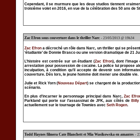
Cependant, il se murmure que les deux studios tiennent vraiment 
troisième volet en 2016, en vue de la célébration des 50 ans de St
Zac Efron sous couverture dans le thriller Narc
- 23/05/2013 @ 19h34
Zac Efron
a décroché un rôle dans Narc, un thriller qui se prés
‘étudiante’ de Donnie Brasco ou une version dramatique de 21 Ju
L’histoire est centrée sur un étudiant (
Zac Efron
), dont l’image
arrestation pour possession de cocaïne. La police lui propose a
inculpation, à condition qu’il accepte de devenir son informate
couverture. Dès lors, le jeune homme doit mener une double vie.
Julie et Rick Yorn (
Nouveau Départ
) se chargent de la production
scénario.
En plus d’incarner le personnage principal dans Narc,
Zac Efro
Parkland qui porte sur l’assassinat de JFK, aux côtés de
Bill
actuellement sur le tournage de Townies avec
Seth Rogen
.
Todd Haynes filmera Cate Blanchett et Mia Wasikowska en amantes
- 