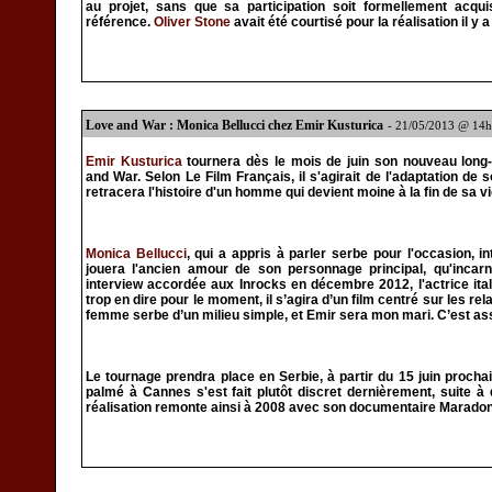
au projet, sans que sa participation soit formellement acqu
référence.
Oliver Stone
avait été courtisé pour la réalisation il y a
Love and War : Monica Bellucci chez Emir Kusturica
- 21/05/2013 @ 14
Emir Kusturica
tournera dès le mois de juin son nouveau long-
and War. Selon Le Film Français, il s'agirait de l'adaptation de s
retracera l'histoire d'un homme qui devient moine à la fin de sa vi
Monica Bellucci
, qui a appris à parler serbe pour l'occasion, int
jouera l'ancien amour de son personnage principal, qu'incar
interview accordée aux Inrocks en décembre 2012, l'actrice ita
trop en dire pour le moment, il s’agira d’un film centré sur les re
femme serbe d’un milieu simple, et Emir sera mon mari. C’est ass
Le tournage prendra place en Serbie, à partir du 15 juin procha
palmé à Cannes s'est fait plutôt discret dernièrement, suite à
réalisation remonte ainsi à 2008 avec son documentaire Marado