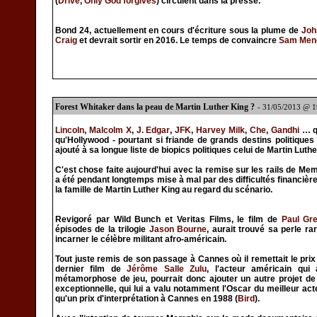
(
Drive
,
Only God forgives
) circulent dans la presse.
Bond 24, actuellement en cours d'écriture sous la plume de
Joh
Craig
et devrait sortir en 2016. Le temps de convaincre
Sam Men
Forest Whitaker dans la peau de Martin Luther King ?
- 31/05/2013 @ 
Lincoln
,
Malcolm X
,
J. Edgar
,
JFK
,
Harvey Milk
,
Che
,
Gandhi
… qu
qu'Hollywood - pourtant si friande de grands destins politiques 
ajouté à sa longue liste de biopics politiques celui de Martin Luthe
C'est chose faite aujourd'hui avec la remise sur les rails de Mem
a été pendant longtemps mise à mal par des difficultés financière
la famille de Martin Luther King au regard du scénario.
Revigoré par Wild Bunch et Veritas Films, le film de
Paul Gr
épisodes de la trilogie
Jason Bourne
, aurait trouvé sa perle r
incarner le célèbre militant afro-américain.
Tout juste remis de son passage à Cannes où il remettait le prix 
dernier film de
Jérôme Salle
Zulu
, l'acteur américain qu
métamorphose de jeu, pourrait donc ajouter un autre projet d
exceptionnelle, qui lui a valu notamment l'Oscar du meilleur act
qu'un prix d'interprétation à Cannes en 1988 (
Bird
).