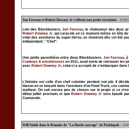
Jon Favreau et Robert Downey Jr s'offrent une petite récréation
- 15/05
Loin des Blockbusters,
Jon Favreau
, le réalisateur des deux p
Robert Downey Jr
, qui caracole en ce moment même en tête du 
volet des aventures du super-héros, se réuniront dès cet été pour
indépendant : "Chef".
Une petite parenthèse entre deux Blockbusters.
Jon Favreau
, 
Cowboys & envahisseurs
en 2011, avait envie de retrouver les jo
avec
Robert Downey Jr
, celui-ci a accepté de s'embarquer dans 
L'histoire est celle d'un chef cuisinier perdant son job. Il déci
blason en se lançant dans l'aventure d'un Food Truck, ces camions 
malheur. On sait encore peu de choses sur le projet si ce n'es
début juillet prochain, et que
Robert Downey Jr
sera épaulé pa
Cannavale.
Will Smith dans le Remake de "La Horde sauvage" de Peckinpah
- 15/