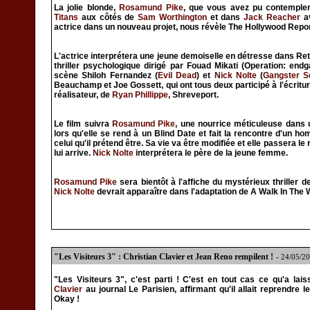
La jolie blonde,
Rosamund Pike
, que vous avez pu contempl
Titans
aux côtés de
Sam Worthington
et dans
Jack Reacher
a
actrice dans un nouveau projet, nous révèle The Hollywood Repor
L'actrice interprétera une jeune demoiselle en détresse dans Re
thriller psychologique dirigé par Fouad Mikati (Operation: end
scène Shiloh Fernandez (
Evil Dead
) et
Nick Nolte
(
Gangster S
Beauchamp et Joe Gossett, qui ont tous deux participé à l'écriture
réalisateur, de
Ryan Phillippe
, Shreveport.
Le film suivra
Rosamund Pike
, une nourrice méticuleuse dans u
lors qu'elle se rend à un Blind Date et fait la rencontre d'un 
celui qu'il prétend être. Sa vie va être modifiée et elle passera l
lui arrive.
Nick Nolte
interprétera le père de la jeune femme.
Rosamund Pike
sera bientôt à l'affiche du mystérieux thriller 
Nick Nolte
devrait apparaître dans l'adaptation de A Walk In Th
"Les Visiteurs 3" : Christian Clavier et Jean Reno rempilent !
- 24/05/2
"Les Visiteurs 3", c'est parti ! C'est en tout cas ce qu'a la
Clavier
au journal Le Parisien, affirmant qu'il allait reprendre l
Okay !