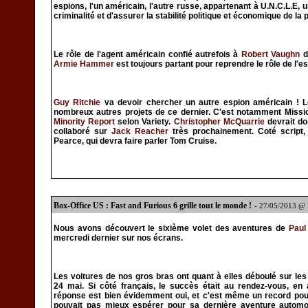
espions, l'un américain, l'autre russe, appartenant à U.N.C.L.E, 
criminalité et d'assurer la stabilité politique et économique de la 
Le rôle de l'agent américain confié autrefois à
Robert Vaughn
d
Armie Hammer
est toujours partant pour reprendre le rôle de l'
Guy Ritchie
va devoir chercher un autre espion américain ! 
nombreux autres projets de ce dernier. C'est notamment Missio
Minority Report
selon Variety.
Christopher McQuarrie
devrait do
collaboré sur
Jack Reacher
très prochainement. Coté script,
Pearce, qui devra faire parler Tom Cruise.
Box-Office US : Fast and Furious 6 grille tout le monde !
- 27/05/2013 @
Nous avons découvert le sixième volet des aventures de
Paul
mercredi dernier sur nos écrans.
Les voitures de nos gros bras ont quant à elles déboulé sur le
24 mai. Si côté français, le succès était au rendez-vous, en a
réponse est bien évidemment oui, et c'est même un record pour
pouvait pas mieux espérer pour sa dernière aventure automo