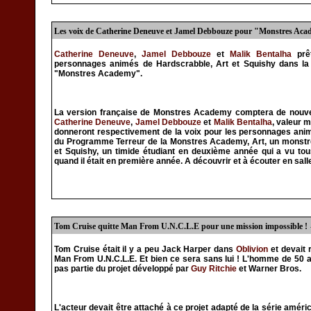
Les voix de Catherine Deneuve et Jamel Debbouze pour "Monstres Ac
Catherine Deneuve
,
Jamel Debbouze
et
Malik Bentalha
prêt
personnages animés de Hardscrabble, Art et Squishy dans la 
"Monstres Academy".
La version française de Monstres Academy comptera de nouve
Catherine Deneuve
,
Jamel Debbouze
et
Malik Bentalha
, valeur 
donneront respectivement de la voix pour les personnages anim
du Programme Terreur de la Monstres Academy, Art, un monstre
et Squishy, un timide étudiant en deuxième année qui a vu to
quand il était en première année. A découvrir et à écouter en salles
Tom Cruise quitte Man From U.N.C.L.E pour une mission impossible !
Tom Cruise était il y a peu Jack Harper dans
Oblivion
et devait 
Man From U.N.C.L.E. Et bien ce sera sans lui ! L'homme de 50 a
pas partie du projet développé par
Guy Ritchie
et Warner Bros.
L'acteur devait être attaché à ce projet adapté de la série am