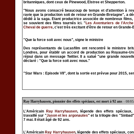
britanniques, dont ceux de Pinewood, Elstree et Shepperton.
"Nous avons consacré beaucoup de temps et d'attention à revis
ravie que la production soit de retour en Grande-Bretagne", a d
dédié à la saga. Etant productrice associée de nombreux film
se souvient des films tournés ici. "
Les Aventuriers de l'Arch
Cheval de guerre
, c'est très excitant d'être de retour en Grande
"Que la force soit avec nous", signe le ministre
Des représentants de Lucasfilm ont rencontré le ministre br
Londres, pour établir un accord de production au Royaume-Un
réjoui dans un message Twitter. Il a salué "une grande nouvell
déclaré : "Que la force soit avec nous."
"Star Wars : Episode VII", dont la sortie est prévue pour 2015, se
Ray Harryhausen, pionnier des effets spéciaux, est mort à 92 ans
- 08/0
L'Américain
Ray Harryhausen
, légende des effets spéciaux,
travaillé sur "
Jason et les argonautes
" et la trilogie des "Sinbad
7 mai. Il était âgé de 92 ans.
L'Américain
Ray Harryhausen
, légende des effets spéciaux, co