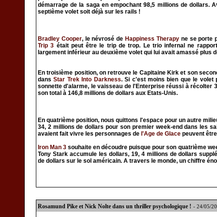
démarrage de la saga en empochant 98,5 millions de dollars. A
septième volet soit déjà sur les rails !
Bradley Cooper
, le névrosé de
Happiness Therapy
ne se porte p
Trip 3
était peut être le trip de trop. Le trio infernal ne rappor
largement inférieur au deuxième volet qui lui avait amassé plus de
En troisième position, on retrouve le Capitaine Kirk et son sec
dans
Star Trek Into Darkness
. Si c'est moins bien que le volet
sonnette d'alarme, le vaisseau de l'Enterprise réussi à récolter 
son total à 146,8 millions de dollars aux Etats-Unis.
En quatrième position, nous quittons l'espace pour un autre milieu 
34, 2 millions de dollars pour son premier week-end dans les sa
avaient fait vivre les personnages de
l'Age de Glace
peuvent être
Iron Man 3
souhaite en découdre puisque pour son quatrième week-
Tony Stark accumule les dollars, 19, 4 millions de dollars suppl
de dollars sur le sol américain. A travers le monde, un chiffre éno
Rosamund Pike et Nick Nolte dans un thriller psychologique !
- 24/05/2