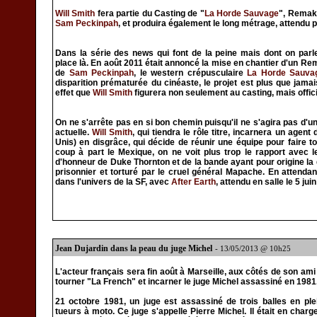
Will Smith
fera partie du Casting de "
La Horde Sauvage
", Remak
Sam Peckinpah
, et produira également le long métrage, attendu 
Dans la série des news qui font de la peine mais dont on pa
place là. En août 2011 était annoncé la mise en chantier d'un R
de
Sam Peckinpah
, le western crépusculaire
La Horde Sauva
disparition prématurée du cinéaste, le projet est plus que jamai
effet que
Will Smith
figurera non seulement au casting, mais offici
On ne s'arrête pas en si bon chemin puisqu'il ne s'agira pas d'
actuelle.
Will Smith
, qui tiendra le rôle titre, incarnera un agent
Unis) en disgrâce, qui décide de réunir une équipe pour faire 
coup à part le Mexique, on ne voit plus trop le rapport avec 
d'honneur de Duke Thornton et de la bande ayant pour origine la
prisonnier et torturé par le cruel général Mapache. En attend
dans l'univers de la SF, avec
After Earth
, attendu en salle le 5 jui
Jean Dujardin dans la peau du juge Michel
- 13/05/2013 @ 10h25
L'acteur français sera fin août à Marseille, aux côtés de son am
tourner "La French" et incarner le juge Michel assassiné en 1981
21 octobre 1981, un juge est assassiné de trois balles en ple
tueurs à moto. Ce juge s'appelle Pierre Michel. Il était en char