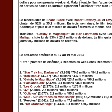
dollars pour son premier week-end. Malgré tout, le film n'a pas dé
en sorties de salles et, surtout, il parvient à détrôner "Iron Man 3"
Le blockbuster de
Shane Black
avec
Robert Downey, Jr.
et
Gwy
chuter de 52% à 35,2 millions. En trois semaines, le film tota
Atlantique et plus d'un milliard de dollars à travers le monde, soit
Troisième, "
Gatsby le Magnifique
" de
Baz Luhrmann
avec
Le
Mulligan
chute lui de 53% à 23,4 millions de dollars. Le film qui a
jours 90,2 millions de dollars de recettes.
Le box-office américain du 17 au 19 mai 2013
"Titre" (Nombre de cinémas) / Recettes du week-end / Recettes t
1. "
Star Trek Into Darkness
" (3.868) / 70,6 millions / 84,1 millions
2. "
Iron Man 3
" (4.237) / 35,2 millions / 337,1 millions
3. "
Gatsby le Magnifique
" (3.550) / 23,4 millions / 90,2 millions
4. "
Pain and Gain
" (2.429) / 3,1 millions / 46,6 millions
5. "
Les Croods
" (2.373) / 2,8 millions / 176,8 millions
6. "
42
" (2.380) / 2,7 millions / 88,7 millions
7. "
Oblivion
" (2.077) / 2,2 millions / 85,5 millions
8. "
Mud - Sur les traces du Mississippi
" (960) / 2,2 millions / 11,6 
9. "Peeples" (2.041) / 2,2 millions / 7,9 millions
10. "
Un Grand Mariage
" (1.443) / 1,1 million / 20,2 millions