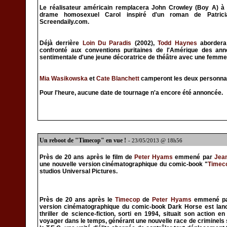
Le réalisateur américain remplacera John Crowley (Boy A) à
drame homosexuel Carol inspiré d'un roman de Patricia
Screendaily.com.
Déjà derrière
Loin Du Paradis
(2002),
Todd Haynes
abordera
confronté aux conventions puritaines de l'Amérique des anné
sentimentale d'une jeune décoratrice de théâtre avec une femme 
Mia Wasikowska
et
Cate Blanchett
camperont les deux personnag
Pour l'heure, aucune date de tournage n'a encore été annoncée.
Un reboot de "Timecop" en vue !
- 23/05/2013 @ 18h56
Près de 20 ans après le film de
Peter Hyams
emmené par
Jea
une nouvelle version cinématographique du comic-book "
Timec
studios Universal Pictures.
Près de 20 ans après le
Timecop
de
Peter Hyams
emmené p
version cinématographique du comic-book Dark Horse est lancé
thriller de science-fiction, sorti en 1994, situait son action 
voyager dans le temps, générant une nouvelle race de criminels 