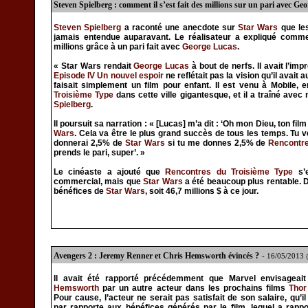
Steven Spielberg : comment il s’est fait des millions sur un pari avec Ge
Steven Spielberg
a raconté une anecdote sur
Star Wars
que les
jamais entendue auparavant. Le réalisateur a expliqué comm
millions grâce à un pari fait avec
George Lucas
.
« Star Wars rendait
George Lucas
à bout de nerfs. Il avait l’im
Episode IV Un nouvel espoir
ne reflétait pas la vision qu’il avait au
faisait simplement un film pour enfant. Il est venu à Mobile,
Troisième Type
dans cette ville gigantesque, et il a traîné ave
Spielberg
.
Il poursuit sa narration : « [Lucas] m’a dit : ‘Oh mon Dieu, ton fi
Wars
. Cela va être le plus grand succès de tous les temps. Tu 
donnerai 2,5% de
Star Wars
si tu me donnes 2,5% de
Rencontre
prends le pari, super’. »
Le cinéaste a ajouté que
Rencontres du Troisième Type
s’e
commercial, mais que
Star Wars
a été beaucoup plus rentable. D
bénéfices de
Star Wars
, soit 46,7 millions $ à ce jour.
Avengers 2 : Jeremy Renner et Chris Hemsworth évincés ?
- 16/05/2013
Il avait été rapporté précédemment que Marvel envisagea
Hemsworth
par un autre acteur dans les prochains films
Thor
Pour cause, l’acteur ne serait pas satisfait de son salaire, qu’il 
par rapporte aux bénéfices générés par le film, lequel a rapp