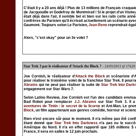
C'était il y a 20 ans déjà ! Plus de 13 millions de Français craqua
de Jacquouille et Godefroy de Montmirail ! Si le projet d'un Visit
était déjà dans l'air, il semble bel et bien sur les rails cette ann
confrères du Parisien qu'il écrivait actuellement un scénario av
Gaumont. Toujours selon Le Parisien,
Jean Reno
reprendrait égal
Alors, "c'est okay" pour un 3e volet ?
Star Trek 3 par le réalisateur d’Attack the Block ?
- 24/05/2013 @ 17h29
Joe Cornish, le réalisateur d’
Attack the Block
et scénariste d’
pour réaliser le troisième volet de la franchise Star Trek. Il pour
Abrams
qui ne peut pas réaliser la suite de
Star Trek Into Dark
engagement sur Star Wars 7.
Selon Latino Review, Joe Cornish est l’un des candidats envis
Bad Robot pour remplacer
J.J. Abrams
sur Star Trek 3. Il a
aventures de Tintin : le secret de la licorne
et Ant-Man. Le premie
Block
, un film appartenant aux genres comédie, horreur et scienc
Rien n’est encore sûr pour le moment. Il n’a même pas été confi
étant donné que
Star Trek Into Darkness
n’a pas eu le succè
Amérique du Nord. Il n’a en effet rapporté que 185 millions $ 
France, il sera en salles le 12 juin prochain.