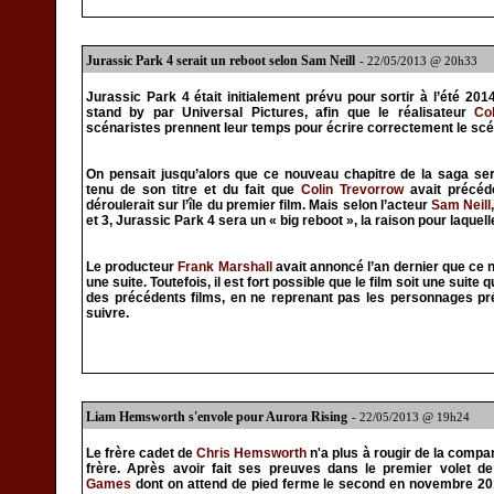
Jurassic Park 4 serait un reboot selon Sam Neill
- 22/05/2013 @ 20h33
Jurassic Park 4 était initialement prévu pour sortir à l’été 201
stand by par Universal Pictures, afin que le réalisateur
Co
scénaristes prennent leur temps pour écrire correctement le scé
On pensait jusqu’alors que ce nouveau chapitre de la saga ser
tenu de son titre et du fait que
Colin Trevorrow
avait précéde
déroulerait sur l’île du premier film. Mais selon l’acteur
Sam Neill
et 3, Jurassic Park 4 sera un « big reboot », la raison pour laquelle
Le producteur
Frank Marshall
avait annoncé l’an dernier que ce 
une suite. Toutefois, il est fort possible que le film soit une suite
des précédents films, en ne reprenant pas les personnages p
suivre.
Liam Hemsworth s'envole pour Aurora Rising
- 22/05/2013 @ 19h24
Le frère cadet de
Chris Hemsworth
n'a plus à rougir de la comp
frère. Après avoir fait ses preuves dans le premier volet d
Games
dont on attend de pied ferme le second en novembre 2013