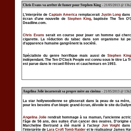
Chris Evans va arrêter de fumer pour Stephen King
- 21/05/2013 @ 13h
L'interprète de
Captain America
remplacerait
Justin Long
dans 
écran d'une nouvelle de
Stephen King
, baptisée The Ten O'C
Deadline.com.
Chris Evans
serait en course pour jouer un homme qui cherch
cigarette. La réduction du tabac dans son organisme lui p
d'apparence humaine gangrènent la société.
Spécialiste du genre horrifique mais aussi de
Stephen King
indépendant. The Ten O'Clock People est connu sous le titre La T
est parue dans le recueil Rêves et cauchemars en 1993.
Angelina Jolie incarnerait sa propre mère au cinéma
- 21/05/2013 @ 13h
La star hollywoodienne se glisserait dans la peau de sa mère,
pour les besoins d'un biopic grand écran, dévoile le site du Dailym
Angelina Jolie
rendrait hommage à sa maman, l'ancienne actric
l'âge de 56 ans, des suites d'un cancer des ovaires. D'origine
Marcheline Bertrand a été marié à l'acteur
Jon Voight
dans 
l'interprète de
Lara Croft Tomb Raider
et le réalisateur James Ha