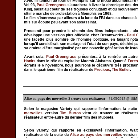
Avec l'intention de tourner Memphis sur le mode documentaire
Vol 93,
Paul Greengrass
s'attachera à livrer la chronique des de
King, saisit au coeur de ses troubles conjugaux et du mouvement 
ultime marche de protestation à Memphis en 1968.
Le film s'intéressa par ailleurs à la lutte du FBI dans sa chasse
mis sur écoute peu avant son assassinat.
Pressenti pour prendre le chemin des films indépendants - alor
développe une version plus officielle chez Dreamworks -
Paul 
une facette plus sombre de l'homme politique, en faisant not
lorsqu'il considérait son mariage et l'état de son pays, déchiré p
sa crainte d'être marginalisé par une nouvelle génération de lead
Avant cela,
Paul Greengrass
présentera à la rentrée un autre 
Hanks
dans le rôle du capitaine Maersk Alabama. Quant à
Fores
écrans le 6 novembre, nous pourrons le découvrir très procha
dans le quatrième film du réalisateur de
Precious
,
The Butler
.
Alice au pays des merveilles 2 trouve son réalisateur
- 31/05/2013 @ 18h5
Selon le magasine Variety qui rapporte l'information, la suite
merveilles
version
Tim Burton
vient de trouver un réalisate
réalisateur entre-autre du dernier film des Muppets.
Selon Variety, qui rapporte en exclusivité l'information, Wa
réalisateur de la suite du
Alice au pays des merveilles
version