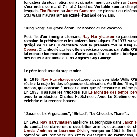
fondateur du stop motion, qui avait notamment travaillé sur
Jason
s'est éteint ce mardi 7 mai à Londres. Véritable source d'ins
lesquels
Tim Burton
ou
James Cameron
, ce pionnier du cinéma
Star Wars n'aurait jamais existé, était âgé de 92 ans.
"King Kong" sur grand écran : naissance d'une vocation
Petit fils d'un immigré allemand,
Ray Harryhausen
se passionne
romaine, la préhistoire et les univers fantastiques. En 1933, sa v
qu'âgé de 13 ans, il découvre pour la première fois le King K
Cooper
. Chamboulé par les effets spéciaux conçus par Willis O'B
lui montrer les marionnettes d'animaux qu'il a lui-même fabriquée
des cours d'anatomie au Los Angeles City College.
Le père fondateur du stop motion
En 1949,
Ray Harryhausen
collabore avec son idole Willis O'B
réalise la majorité des séquences d'animation. Au fil des films, 
motion, qui consiste à bouger autant que nécessaire le même 
En 1953, il assure les trucages sur
Le Monstre des temps per
avec le producteur Charles H. Schneer. Avec Le Septième voy
célébrité et la reconnaissance.
"Jason et les Argonautes", "Sinbad", "Le Choc des Titans"...
En 1963,
Ray Harryhausen
améliore sa technique dans
Jason e
du combat de glaive entre squelettes animés et acteurs de c
Ursula Andress
et
Laurence Olivier
, marque en 1981 la fin de
synthèse ont remplacé les effets classiques de l'animation,