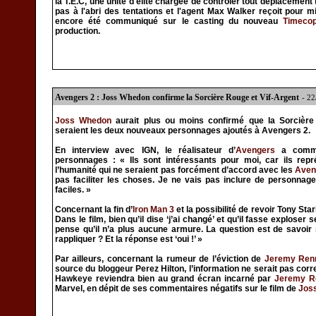
la T.E.C, une unité d'élite chargée de contrôler tout déplacemen
pas à l'abri des tentations et l'agent Max Walker reçoit pour m
encore été communiqué sur le casting du nouveau
Timeco
production.
Avengers 2 : Joss Whedon confirme la Sorcière Rouge et Vif-Argent
- 2
Joss Whedon
aurait plus ou moins confirmé que la Sorcière
seraient les deux nouveaux personnages ajoutés à Avengers 2.
En interview avec IGN, le réalisateur d’
Avengers
a comme
personnages : « Ils sont intéressants pour moi, car ils repr
l’humanité qui ne seraient pas forcément d’accord avec les
Aven
pas faciliter les choses. Je ne vais pas inclure de personnage
faciles. »
Concernant la fin d’
Iron Man 3
et la possibilité de revoir Tony St
Dans le film, bien qu’il dise ‘j’ai changé’ et qu’il fasse explose
pense qu’il n’a plus aucune armure. La question est de savoir 
rappliquer ? Et la réponse est ‘oui !’ »
Par ailleurs, concernant la rumeur de l’éviction de
Jeremy Ren
source du bloggeur Perez Hilton, l’information ne serait pas corr
Hawkeye reviendra bien au grand écran incarné par
Jeremy R
Marvel, en dépit de ses commentaires négatifs sur le film de
Jos