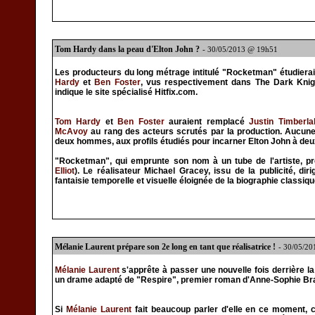
Tom Hardy dans la peau d'Elton John ?
- 30/05/2013 @ 19h51
Les producteurs du long métrage intitulé "Rocketman" étudierai
Hardy
et
Ben Foster
, vus respectivement dans The Dark Knig
indique le site spécialisé Hitfix.com.
Tom Hardy
et
Ben Foster
auraient remplacé
Justin Timberla
McAvoy
au rang des acteurs scrutés par la production. Aucune
deux hommes, aux profils étudiés pour incarner Elton John à deu
"Rocketman", qui emprunte son nom à un tube de l'artiste, pro
Elliot
). Le réalisateur Michael Gracey, issu de la publicité, d
fantaisie temporelle et visuelle éloignée de la biographie classiqu
Mélanie Laurent prépare son 2e long en tant que réalisatrice !
- 30/05/2
Mélanie Laurent
s'apprête à passer une nouvelle fois derrière l
un drame adapté de "Respire", premier roman d'Anne-Sophie B
Si
Mélanie Laurent
fait beaucoup parler d'elle en ce moment, c