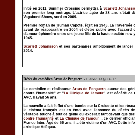
Initié en 2011, Summer Crossing permettra à
Scarlett Johanss
son premier long métrage. L'actrice âgée de 28 ans s'était 
Vagabond Shoes, sorti en 2009.
Premier roman de Truman Capote, écrit en 1943, La Traversée de 
avant de réapparaître en 2004 et d'être publié avec l'accord de
d'amour éphémère entre une jeune fille de la haute société new-yo
1945.
Scarlett Johansson
et ses partenaires ambitionnent de lancer
2014.
Décès du comédien Artus de Penguern
- 16/05/2013 @ 14h17
Le comédien et réalisateur
Artus de Penguern
, auteur des gén
contre l'humanité" et "
La Clinique de l'amour
" est décédé ce 
AVC. Il avait 56 ans.
La nouvelle a fait l'effet d'une bombe sur la Croisette et les rés
le cinéma français est en émoi avec l'annonce du décès 
véritable touche à tout de génie qui excellait tant devant que de
contre l'humanité
et
La Clinique de l'amour
!, ce dernier offici
France Inter. Âgé de 56 ans, il a été victime d'un AVC. Cette in
artistique Adéquat.