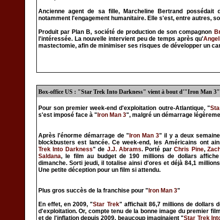
Ancienne agent de sa fille, Marcheline Bertrand possédait d
notamment l'engagement humanitaire. Elle s'est, entre autres, 
Produit par Plan B, société de production de son compagnon
Br
l'intéressée. La nouvelle intervient peu de temps après qu'
Angel
mastectomie, afin de minimiser ses risques de développer un canc
Box-office US : "Star Trek Into Darkness" vient à bout d'"Iron Man 3"
Pour son premier week-end d'exploitation outre-Atlantique, "
Sta
s'est imposé face à "
Iron Man 3
", malgré un démarrage légèreme
Après l'énorme démarrage de "
Iron Man 3
" il y a deux semain
blockbusters est lancée. Ce week-end, les Américains ont ain
Trek Into Darkness
" de
J.J. Abrams
. Porté par
Chris Pine
,
Zach
Saldana
, le film au budget de 190 millions de dollars affich
dimanche. Sorti jeudi, il totalise ainsi d'ores et déjà 84,1 million
Une petite déception pour un film si attendu.
Plus gros succès de la franchise pour "
Iron Man 3
"
En effet, en 2009, "
Star Trek
" affichait 86,7 millions de dollars
d'exploitation. Or, compte tenu de la bonne image du premier fi
et de l'inflation depuis 2009, beaucoup imaginaient "
Star Trek In