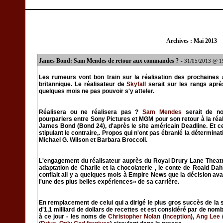
Archives : Mai 2013
James Bond: Sam Mendes de retour aux commandes ?
- 31/05/2013 @ 
Les rumeurs vont bon train sur la réalisation des prochaines 
britannique. Le réalisateur de
Skyfall
serait sur les rangs après
quelques mois ne pas pouvoir s'y atteler.
Réalisera ou ne réalisera pas ?
Sam Mendes
serait de n
pourparlers entre Sony Pictures et MGM pour son retour à la réa
James Bond (Bond 24), d'après le site américain Deadline. Et c
stipulant le contraire,. Propos qui n'ont pas ébranlé la détermina
Michael G. Wilson et Barbara Broccoli.
L'engagement du réalisateur auprès du Royal Drury Lane Theat
adaptation de Charlie et la chocolaterie , le conte de Roald Dah
confiait ail y a quelques mois à Empire News que la décision ava
l'une des plus belles expériences» de sa carrière.
En remplacement de celui qui a dirigé le plus gros succès de l
d'1,1 milliard de dollars de recettes et est considéré par de nom
à ce jour - les noms de
Christopher Nolan
(
Inception
),
Ang Lee