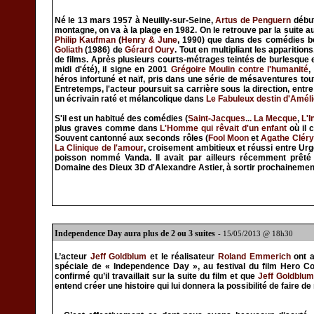
Né le 13 mars 1957 à Neuilly-sur-Seine,
Artus de Penguern
début
montagne, on va à la plage en 1982. On le retrouve par la suite a
Philip Kaufman
(
Henry & June
, 1990) que dans des comédies 
Goliath
(1986) de
Gérard Oury
. Tout en multipliant les apparitions,
de films. Après plusieurs courts-métrages teintés de burlesque 
midi d'été), il signe en 2001
Grégoire Moulin contre l'humanité
,
héros infortuné et naïf, pris dans une série de mésaventures tou
Entretemps, l'acteur poursuit sa carrière sous la direction, ent
un écrivain raté et mélancolique dans
Le Fabuleux destin d'Améli
S'il est un habitué des comédies (
Saint-Jacques... La Mecque
,
L'I
plus graves comme dans
L'Homme qui rêvait d'un enfant
où il 
Souvent cantonné aux seconds rôles (
Fool Moon
et
Agathe Cléry
La Clinique de l'amour
, croisement ambitieux et réussi entre Urge
poisson nommé Vanda. Il avait par ailleurs récemment prêté 
Domaine des Dieux 3D d'Alexandre Astier, à sortir prochainemen
Independence Day aura plus de 2 ou 3 suites
- 15/05/2013 @ 18h30
L’acteur
Jeff Goldblum
et le réalisateur
Roland Emmerich
ont a
spéciale de « Independence Day », au festival du film Hero C
confirmé qu’il travaillait sur la suite du film et que
Jeff Goldblum
entend créer une histoire qui lui donnera la possibilité de faire 