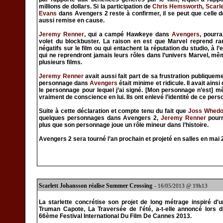
millions de dollars. Si la participation de
Chris Hemsworth
,
Scarl
Evans
dans Avengers 2 reste à confirmer, il se peut que celle 
aussi remise en cause.
Jeremy Renner
, qui a campé Hawkeye dans
Avengers
, pourr
volet du blockbuster. La raison en est que Marvel reprend r
négatifs sur le film ou qui entachent la réputation du studio, à l
qui ne reprendront jamais leurs rôles dans l’univers Marvel, mêm
plusieurs films.
Jeremy Renner
avait aussi fait part de sa frustration publiqueme
personnage dans
Avengers
était minime et ridicule. Il avait ains
le personnage pour lequel j’ai signé. [Mon personnage n’est] m
vraiment de conscience en lui. Ils ont enlevé l’identité de ce perso
Suite à cette déclaration et compte tenu du fait que
Joss Whed
quelques personnages dans Avengers 2,
Jeremy Renner
pourr
plus que son personnage joue un rôle mineur dans l’histoire.
Avengers 2 sera tourné l’an prochain et projeté en salles en mai 
Scarlett Johansson réalise Summer Crossing
- 16/05/2013 @ 19h13
La starlette concrétise son projet de long métrage inspiré d'
Truman Capote, La Traversée de l'été, a-t-elle annoncé lors
66ème Festival International Du Film De Cannes 2013.