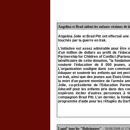
Angelina et Brad aident les enfants victimes de l
Angelina Jolie et Brad Pitt ont effectué une 
touchés par la guerre en Irak.
L'initiative est assez admirable pour être 
d'un million de dollars au profit de l'éduc
Partnership for Children of Conflict (Partena
bénéficiaire de cette donation, "la fondation
soutenir l'éducation de 8 000 jeunes, 
L'organisation souligne dans son communiq
éduquer et soutenir les enfants qui ont perd
en Irak, ainsi que des jeunes aux Etats-Uni
la mort d'un parent membre de l'armée amé
Jolie, co-présidente de l'Education Part
éducatif pour les enfants pris dans des co
espérons inciter d'autres personnes à f
compagnon Brad Pitt. L'an dernier, la fond
programme d'aide pour les réfugiés du Darf
Lagaf' joue les "Baltringues"
- 30/06/2008 @ 17