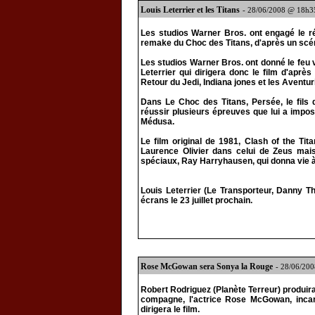
Louis Leterrier et les Titans
- 28/06/2008 @ 18h3
Les studios Warner Bros. ont engagé le réal
remake du Choc des Titans, d'après un sc
Les studios Warner Bros. ont donné le feu 
Leterrier qui dirigera donc le film d'apr
Retour du Jedi, Indiana jones et les Aventur
Dans Le Choc des Titans, Persée, le fils 
réussir plusieurs épreuves que lui a impo
Médusa.
Le film original de 1981, Clash of the Ti
Laurence Olivier dans celui de Zeus mais 
spéciaux, Ray Harryhausen, qui donna vie à 
Louis Leterrier (Le Transporteur, Danny T
écrans le 23 juillet prochain.
Rose McGowan sera Sonya la Rouge
- 28/06/20
Robert Rodriguez (Planète Terreur) produir
compagne, l'actrice Rose McGowan, incar
dirigera le film.