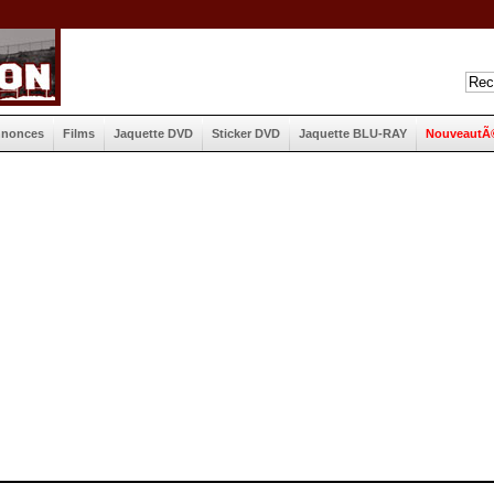
nnonces
Films
Jaquette DVD
Sticker DVD
Jaquette BLU-RAY
NouveautÃ