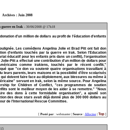
Archives : Juin 2008
a guerre en Irak
- 30/06/2008 @ 17h18
donation d'un million de dollars au profit de l'éducation d'enfants
soulignée. Les comédiens Angelina Jolie et Brad Pitt ont fait don
ation d'enfants touchés par la guerre en Irak. Selon l'Education
riat éducatif pour les enfants pris dans un conflit), l'organisation
 Jolie-Pitt a effectué une contribution d'un million de dollars pour
américains comme irakiens, touchés par le récent conflit."
ué que "ce don va soutenir quatre organisations travaillant à
u leurs parents, leurs maisons et la possibilité d'être scolarisés
s qui doivent faire face au déploiement, aux blessures ou même à
ricaine" servant en Irak, selon la même source. Pour Angelina
nership for Children of Conflict, "ces programmes de soutien
nflits sont le meilleur moyen de les aider à se remettre." "Nous
aire des dons à cette formidable organisation", a ajouté son
ation des deux stars avait déjà donné plus de 300 000 dollars au
our de l'International Rescue Committee.
Top
[
Posté par
: webmaster |
Source
:
Allocine
|
]
h15