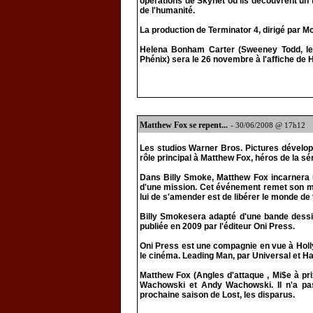
opérations de Skynet où ils découvrent un 
de l'humanité.
La production de Terminator 4, dirigé par 
Helena Bonham Carter (Sweeney Todd, le d
Phénix) sera le 26 novembre à l'affiche de H
Matthew Fox se repent...
- 30/06/2008 @ 17h12
Les studios Warner Bros. Pictures développe
rôle principal à Matthew Fox, héros de la sér
Dans Billy Smoke, Matthew Fox incarnera un 
d'une mission. Cet événement remet son mod
lui de s'amender est de libérer le monde de 
Billy Smokesera adapté d'une bande dessiné
publiée en 2009 par l'éditeur Oni Press.
Oni Press est une compagnie en vue à Holly
le cinéma. Leading Man, par Universal et H
Matthew Fox (Angles d'attaque , Mi$e à prix
Wachowski et Andy Wachowski. Il n'a pas 
prochaine saison de Lost, les disparus.