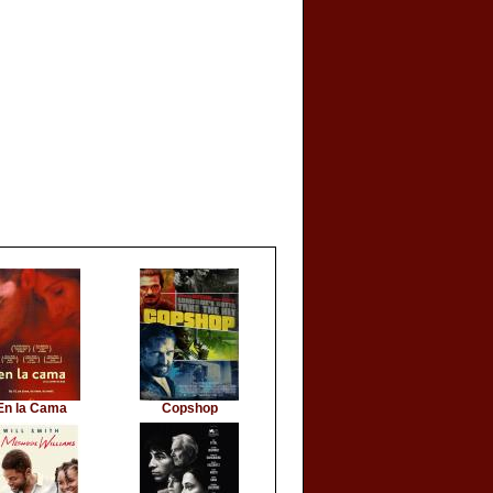
En la Cama
Copshop