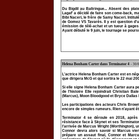
Du Bigdil au Baltringue... Absent des plat
Lagaf' a décidé de faire son come-back, mai
Bibi Naceri, le frère de Samy Naceri. Intitul
de Gomez VS Tavarès. Il y est question d'
émission de télé-achat et un tueur à gages,
Ayant débuté le 9 juin, le tournage se pour
Helena Bonham Carter dans Terminator 4
- 30/
L'actrice Helena Bonham Carter est en négo
que dirigera McG et qui sortira le 22 mai 20
Si elle signe Helena Bonham Carter aura p
de l'histoire Elle rejoindrait Christian B
(Marcus), Moon Bloodgood et Bryce Dallas 
Les participations des acteurs Chris Brown
encore de simples rumeurs. Rien n'ayant été
Terminator 4 se déroule en 2018, après
résistance face à Skynet et ses Terminators
l'arrivée de Marcus Wright (Worthington), un
Connor devra alors savoir si Marcus vien
prépare un assaut final, Connor et Mar