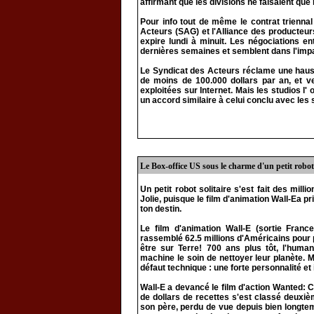
affirmant que les divisions ne faisaient que 
Pour info tout de même le contrat triennal
Acteurs (SAG) et l'Alliance des producteur
expire lundi à minuit. Les négociations e
dernières semaines et semblent dans l'imp
Le Syndicat des Acteurs réclame une haus
de moins de 100.000 dollars par an, et 
exploitées sur Internet. Mais les studios l
un accord similaire à celui conclu avec les 
Le Box-office US sous le charme d'un petit robot
Un petit robot solitaire s'est fait des mil
Jolie, puisque le film d'animation Wall-Ea pr
ton destin.
Le film d'animation Wall-E (sortie France
rassemblé 62.5 millions d'Américains pour p
être sur Terre! 700 ans plus tôt, l'human
machine le soin de nettoyer leur planète. 
défaut technique : une forte personnalité et 
Wall-E a devancé le film d'action Wanted: Cho
de dollars de recettes s'est classé deuxi
son père, perdu de vue depuis bien longtemp