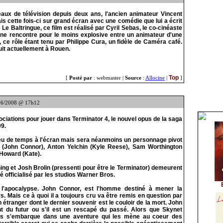
eaux de télévision depuis deux ans, l'ancien animateur Vincent
s cette fois-ci sur grand écran avec une comédie que lui a écrit
é Le Baltringue, ce film est réalisé par Cyril Sebas, le co-cinéaste
une rencontre pour le moins explosive entre un animateur d'une
 ce rôle étant tenu par Philippe Cura, un fidèle de Caméra café.
suit actuellement à Rouen.
Top
[
Posté par
: webmaster |
Source
:
Allocine
|
]
06/2008 @ 17h12
ciations pour jouer dans Terminator 4, le nouvel opus de la saga
09.
eu de temps à l'écran mais sera néanmoins un personnage pivot
ale (John Connor), Anton Yelchin (Kyle Reese), Sam Worthington
Howard (Kate).
ing et Josh Brolin (pressenti pour être le Terminator) demeurent
 officialisé par les studios Warner Bros.
 l'apocalypse. John Connor, est l'homme destiné à mener la
. Mais ce à quoi il a toujours cru va être remis en question par
 étranger dont le dernier souvenir est le couloir de la mort. John
t du futur ou s'il est un rescapé du passé. Alors que Skynet
cus s'embarque dans une aventure qui les mène au coeur des