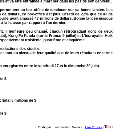
ls et va être entraînée à marcher dans les pas de son géniteur...
 permettent au box-office de continuer sur sa bonne lancée. Les
 de dollars, ce box-office est plus lucratif de 22% que ce lui de
ouille avait amassé 47 millions de dollars. Bonne lancée puisque
 à la hausse par rapport à l'an dernier.
nt, il demeure peu changé, chacun rétrogradant donc de deux
t), Kung Fu Panda (sortie France 9 juillet) et L'incroyable Hulk
 respectivement troisième, quatrième et cinquième.
productions des studios
tes tant au niveau de leur qualité que de leurs résultats en terme
 enregistrés entre le vendredi 27 et le dimanche 29 juin).
de $.
ristal 5 millions de $
de $.
Top
[
Posté par
: webmaster |
Source
:
CineMovies
|
]