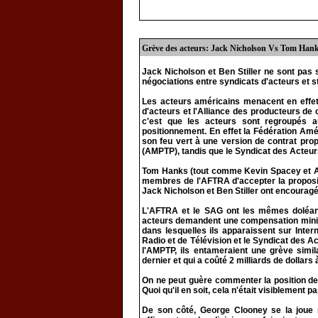
Grève des acteurs: Jack Nicholson Vs Tom Han
Jack Nicholson et Ben Stiller ne sont pa
négociations entre syndicats d'acteurs et s
Les acteurs américains menacent en effet d
d'acteurs et l'Alliance des producteurs de
c'est que les acteurs sont regroupés 
positionnement. En effet la Fédération Amé
son feu vert à une version de contrat prop
(AMPTP), tandis que le Syndicat des Acteurs
Tom Hanks (tout comme Kevin Spacey et Al
membres de l'AFTRA d'accepter la propositi
Jack Nicholson et Ben Stiller ont encouragé 
L'AFTRA et le SAG ont les mêmes doléan
acteurs demandent une compensation minim
dans lesquelles ils apparaissent sur Inter
Radio et de Télévision et le Syndicat des A
l'AMPTP, ils entameraient une grève simi
dernier et qui a coûté 2 milliards de dollars
On ne peut guère commenter la position de
Quoi qu'il en soit, cela n'était visiblement p
De son côté, George Clooney se la joue ne