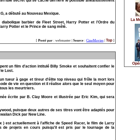
terrible secret qui se cache derrière le possible anéantissement
McG, a débuté au Nouveau Mexique.
La M
iabolique barbier de Fleet Street, Harry Potter et l'Ordre du
arry Potter et le Prince de sang mêlé.
Top
[
Posté par
: webmaster |
Source
:
CineMovies
|
]
Opér
nt un film d'action intitulé Billy Smoke et souhaitent confier le
ie Lost.
tueur à gage et tireur d'élite top niveau qui frôle la mort lors
e de vie en question et il réalise alors que le seul moyen pour
tous les meurtriers.
e écrite par B. Clay Moore et illustrée par Eric Kim, qui sera
wood, puisque deux autres de ses titres vont être adaptés pour
awaiian Dick par New Line.
 ) est actuellement à l'affiche de Speed Racer, le film de Larry
de projets en cours puisqu'il est pris par le tournage de la