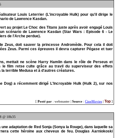
5
isateur Louis Leterrier (L'incroyable Hulk) pour qu'il dirige le
énario de Lawrence Kasdan.
vert au projet Le Choc des Titans juste après avoir engagé Louis
ès un scénario de Lawrence Kasdan (Star Wars : Episode 6 - Le
iers de l'Arche perdue).
de Zeus, doit sauver la princesse Andromède. Pour cela il doit
sées Zeus. Parmi ces épreuves il devra capturer Pégase et tuer
tans, mettait ne scène Harry Hamlin dans le rôle de Perseus et
le film retse culte grâce au travil du superviseur des effets
la terrible Medusa et à d'autres créatures.
he Dog) a récemment dirigé L'Incroyable Hulk (Hulk 2), sur nos
Top
[
Posté par
: webmaster |
Source
:
CineMovies
|
]
08 @ 18h35
a une adaptation de Red Sonja (Sonya la Rouge), dans laquelle sa
nera cette héroïne aux cheveux de feu. Douglas Aarniokoski