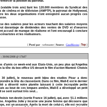
renforcer la position du patronat.
 (valable trois ans) liant les 120.000 membres du Syndicat des
s de cinéma et de télévision (AMPTP), le patronat de Hollywood,
ntre les deux organisations n'ont enregistré aucun progrès ces
asse.
se des salaires pour les acteurs touchant des salaires moyens
veut davantage de dividendes des ventes de DVD et d'oeuvres
' ont accusé de manque de réalisme et l'ont encouragé à conclure
scénaristes et les réalisateurs.
Top
[
Posté par
: webmaster |
Source
:
CineMovies
|
]
- 30/06/2008 @ 17h07
lions d'amis ce week-end aux Etats-Unis, un peu plus qu'Angelina
is la tête du box-office US devant le film d'action Wanted: Choisis
 30 juillet), le nouveau petit bijou des studios Pixar a donc
rendre la tête du classement. Dans ce film, Wall-E est le dernier
ité a déserté notre planète laissant à cette incroyable petite
Mais au bout de ces longues années, Wall-E a développé un petit
il se sent surtout très seul…
isis ton destin (sortie France 16 juillet), qui, avec 51.1 millions
ème. Angelina Jolie y incarne une jeune femme qui découvre que
s, est un assassin. Après la mort de celui-ci, elle est recrutée