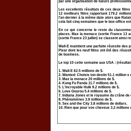
par une organisation de tueurs professionne
Les excellents résultats de ces deux films
12 meilleurs films rapportant 179.2 millions
l'an dernier à la même date alors que Ratat
cela fait cinq semaines que le box-office est
En ce qui concerne le reste du classeme
places. Max la menace (sortie France 13 aoû
(sortie France 23 juillet) se classent ainsi
Wall-E maintient une parfaite réussite des 
Pixar dont les neuf films ont été des réussi
de business.
Le top 10 cette semaine aux USA : (résultats
1. Wall-E 62.5 millions de $.
2. Wanted: Choisis ton destin 51.1 million s 
3. Max la menace 20 millions de $.
4. Kung Fu Panda 11.7 millions de $.
5. L'incroyable Hulk 9.2 millions de $.
6. Love Gourou 5.4 millions de $.
7. Indiana Jones et le royaume du crâne de c
8. Phénomènes 3.9 millions de $.
9. Sex and the City 3.8 millions de dollars.
10. Rien que pour vos cheveux 3.2 millions 