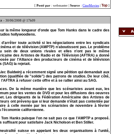
Top
[
Posté par
: webmaster |
Source
:
CineMovies
|
]
ks
- 30/06/2008 @ 17h09
s sur la même longueur d'onde que Tom Hanks dans le cadre des
tudios hollywoodiens.
'arrêter toute activité si les négociations entre les syndicats
 cinéma et de télévision (AMPTP) n'aboutissent pas. Le problème
au sein de deux unions rivales et elles n'ont pas le même
ricaine des Artistes de Radio et de Télévision (AFTRA) a donné
osée par l'Alliance des producteurs de cinéma et de télévision
 (SAG) la rejetait.
ec Baldwin) a récemment signé une pétition qui demandait aux
on (qualifiée de "solide") des patrons de studios. De leur côté,
l'AFTRA à refuser cette offre et à se rallier ainsi au SAG.
ces. De la même manière que les scénaristes avant eux, les
um pour les ventes de DVD et pour les diffusions des oeuvres
net. Les dirigeants de la Fédération Américaine des Artistes de
cteurs ont prévenu que si leur demande n'était pas contentée par
laire à celle menée par les scénaristes de novembre à février
 à l'économie californienne.
 Tom Hanks puisque l'on ne sait pas ce que l'AMPTP a proposé.
as suffisant pour satisfaire Jack Nicholson et Ben Stiller.
utralité suisse en appelant les deux organisations à l'unité,