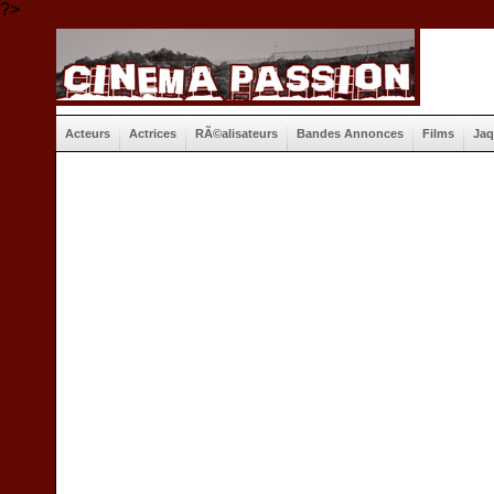
?>
Acteurs
Actrices
RÃ©alisateurs
Bandes Annonces
Films
Jaq