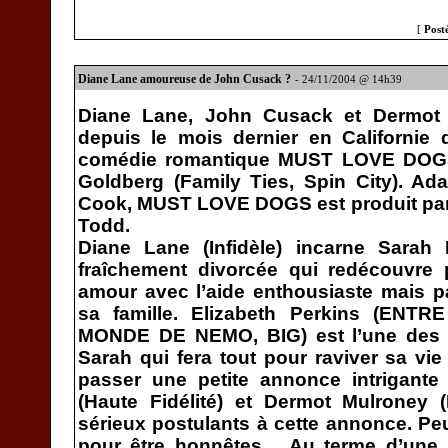
[
Post
Diane Lane amoureuse de John Cusack ?
- 24/11/2004 @ 14h39
Diane Lane, John Cusack et Dermot
depuis le mois dernier en Californie
comédie romantique MUST LOVE DOGS 
Goldberg (Family Ties, Spin City). Ad
Cook, MUST LOVE DOGS est produit par
Todd.
Diane Lane (Infidèle) incarne Sara
fraîchement divorcée qui redécouvre 
amour avec l’aide enthousiaste mais 
sa famille. Elizabeth Perkins (EN
MONDE DE NEMO, BIG) est l’une des 
Sarah qui fera tout pour raviver sa v
passer une petite annonce intrigante
(Haute Fidélité) et Dermot Mulroney 
sérieux postulants à cette annonce. Peu
pour être honnêtes… Au terme d’une h