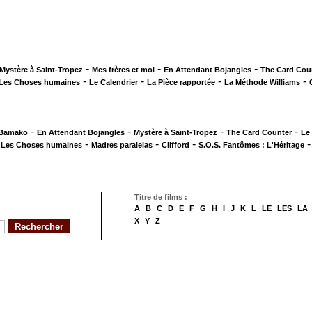
-
-
-
Mystère à Saint-Tropez
Mes frères et moi
En Attendant Bojangles
The Card Cou
-
-
-
-
Les Choses humaines
Le Calendrier
La Pièce rapportée
La Méthode Williams
-
-
-
-
 Bamako
En Attendant Bojangles
Mystère à Saint-Tropez
The Card Counter
Le
-
-
-
-
Les Choses humaines
Madres paralelas
Clifford
S.O.S. Fantômes : L'Héritage
Titre de films :
A
B
C
D
E
F
G
H
I
J
K
L
LE
LES
LA
X
Y
Z