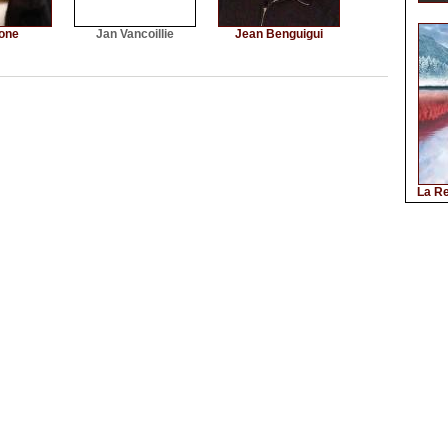
one
Jan Vancoillie
Jean Benguigui
La Re