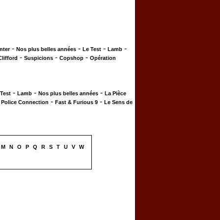
-
-
-
-
nter
Nos plus belles années
Le Test
Lamb
-
-
-
Clifford
Suspicions
Copshop
Opération
-
-
-
 Test
Lamb
Nos plus belles années
La Pièce
-
-
-
Police Connection
Fast & Furious 9
Le Sens de
M
N
O
P
Q
R
S
T
U
V
W