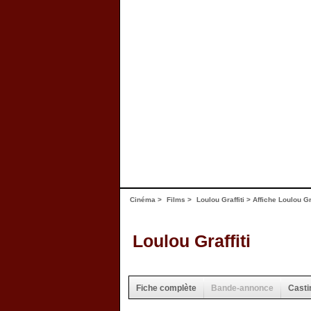
Cinéma
>
Films
>
Loulou Graffiti
>
Affiche Loulou Gra
Loulou Graffiti
Fiche complète
Bande-annonce
Casti