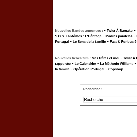
-
-
Nouvelles Bandes annonces :
Twist À Bamako
-
-
S.O.S. Fantômes : L'Héritage
Madres paralelas
-
-
Portugal
Le Sens de la famille
Fast & Furious 9
-
Nouvelles fiches film :
Mes frères et moi
Twist À
-
-
rapportée
Le Calendrier
La Méthode Williams
-
-
la famille
Opération Portugal
Copshop
Recherche :