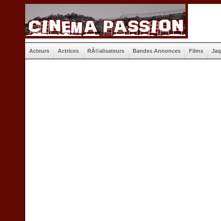
Acteurs
Actrices
RÃ©alisateurs
Bandes Annonces
Films
Jaq