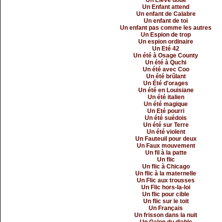
Un Élève doué
Un Enfant attend
Un enfant de Calabre
Un enfant de toi
Un enfant pas comme les autres
Un Espion de trop
Un espion ordinaire
Un Eté 42
Un été à Osage County
Un été à Quchi
Un été avec Coo
Un été brûlant
Un Été d'orages
Un été en Louisiane
Un été italien
Un été magique
Un Eté pourri
Un été suédois
Un été sur Terre
Un été violent
Un Fauteuil pour deux
Un Faux mouvement
Un fil à la patte
Un flic
Un flic à Chicago
Un flic à la maternelle
Un Flic aux trousses
Un Flic hors-la-loi
Un flic pour cible
Un flic sur le toit
Un Français
Un frisson dans la nuit