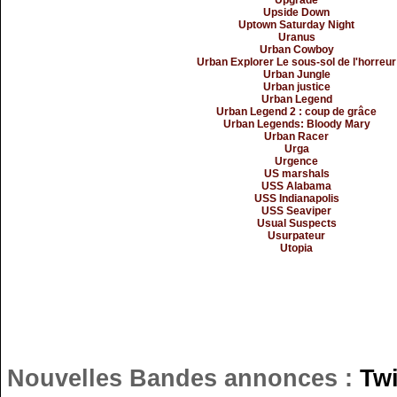
Upgrade
Upside Down
Uptown Saturday Night
Uranus
Urban Cowboy
Urban Explorer Le sous-sol de l'horreur
Urban Jungle
Urban justice
Urban Legend
Urban Legend 2 : coup de grâce
Urban Legends: Bloody Mary
Urban Racer
Urga
Urgence
US marshals
USS Alabama
USS Indianapolis
USS Seaviper
Usual Suspects
Usurpateur
Utopia
Nouvelles Bandes annonces :
Tw