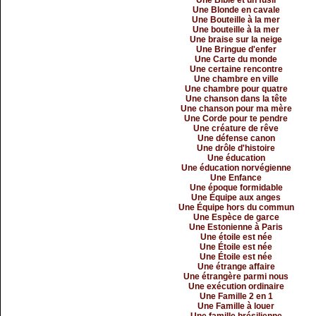
Une Bible et un fusil
Une Blonde en cavale
Une Bouteille à la mer
Une bouteille à la mer
Une braise sur la neige
Une Bringue d'enfer
Une Carte du monde
Une certaine rencontre
Une chambre en ville
Une chambre pour quatre
Une chanson dans la tête
Une chanson pour ma mère
Une Corde pour te pendre
Une créature de rêve
Une défense canon
Une drôle d'histoire
Une éducation
Une éducation norvégienne
Une Enfance
Une époque formidable
Une Équipe aux anges
Une Équipe hors du commun
Une Espèce de garce
Une Estonienne à Paris
Une étoile est née
Une Étoile est née
Une Étoile est née
Une étrange affaire
Une étrangère parmi nous
Une exécution ordinaire
Une Famille 2 en 1
Une Famille à louer