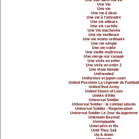
Une star dans ma vie
Une Vie
Une vie
Une vie à deux
Une vie à t'attendre
Une vie ailleurs
Une vie cachée
Une Vie inachevée
Une vie meilleure
Une vie moins ordinaire
Une vie simple
Une vie volée
Une vieille maîtresse
Une vierge sur canapé
Une virée en enfer
Une virée en enfer 2
Une Vraie blonde
Unfriended
Uniformes et jupon court
United Passions La Légende du Footbal
United Red Army
United States of Love
Unités d'élite
Universal Soldier
Universal Soldier : le combat absolu
Universal Soldier : Regeneration
Universal Soldier Le Jour du jugement
Unknown Beyond
Unstoppable
Untel père et fils
Until They Sail
Up & down