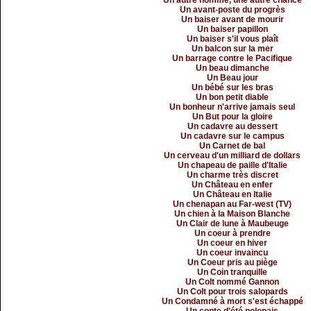
Un autre homme, une autre chance
Un avant-poste du progrès
Un baiser avant de mourir
Un baiser papillon
Un baiser s'il vous plaît
Un balcon sur la mer
Un barrage contre le Pacifique
Un beau dimanche
Un Beau jour
Un bébé sur les bras
Un bon petit diable
Un bonheur n'arrive jamais seul
Un But pour la gloire
Un cadavre au dessert
Un cadavre sur le campus
Un Carnet de bal
Un cerveau d'un milliard de dollars
Un chapeau de paille d'Italie
Un charme très discret
Un Château en enfer
Un Château en Italie
Un chenapan au Far-west (TV)
Un chien à la Maison Blanche
Un Clair de lune à Maubeuge
Un coeur à prendre
Un coeur en hiver
Un coeur invaincu
Un Coeur pris au piège
Un Coin tranquille
Un Colt nommé Gannon
Un Colt pour trois salopards
Un Condamné à mort s'est échappé