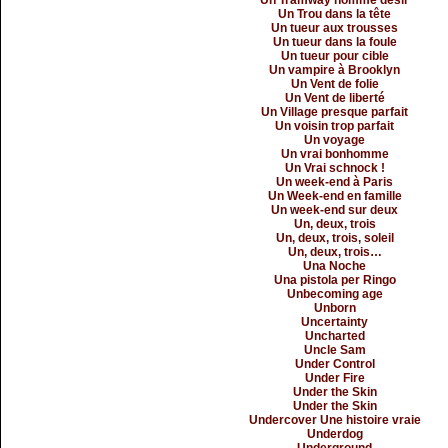
Un Tramway nommé désir
Un Trou dans la tête
Un tueur aux trousses
Un tueur dans la foule
Un tueur pour cible
Un vampire à Brooklyn
Un Vent de folie
Un Vent de liberté
Un Village presque parfait
Un voisin trop parfait
Un voyage
Un vrai bonhomme
Un Vrai schnock !
Un week-end à Paris
Un Week-end en famille
Un week-end sur deux
Un, deux, trois
Un, deux, trois, soleil
Un, deux, trois…
Una Noche
Una pistola per Ringo
Unbecoming age
Unborn
Uncertainty
Uncharted
Uncle Sam
Under Control
Under Fire
Under the Skin
Under the Skin
Undercover Une histoire vraie
Underdog