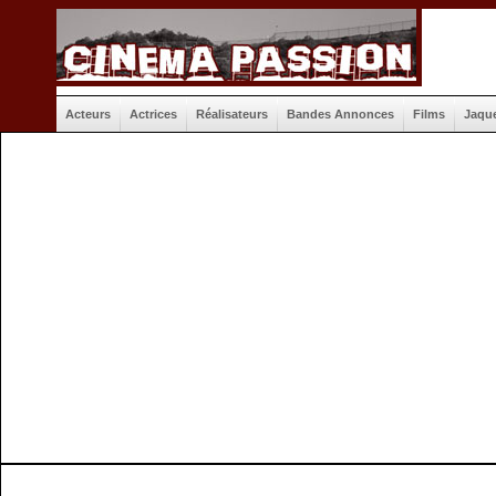
Acteurs
Actrices
Réalisateurs
Bandes Annonces
Films
Jaqu