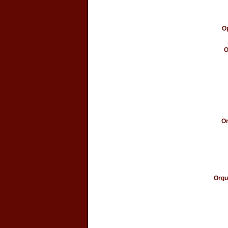
Op
O
Or
Orgu