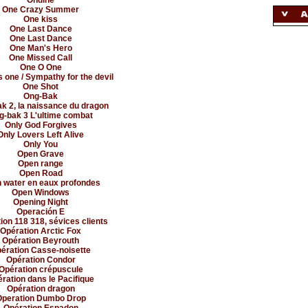
Ondine
One Crazy Summer
One kiss
One Last Dance
One Last Dance
One Man's Hero
One Missed Call
One O One
 one / Sympathy for the devil
One Shot
Ong-Bak
k 2, la naissance du dragon
g-bak 3 L'ultime combat
Only God Forgives
Only Lovers Left Alive
Only You
Open Grave
Open range
Open Road
 water en eaux profondes
Open Windows
Opening Night
Operación E
ion 118 318, sévices clients
Opération Arctic Fox
Opération Beyrouth
ération Casse-noisette
Opération Condor
Opération crépuscule
ration dans le Pacifique
Opération dragon
Operation Dumbo Drop