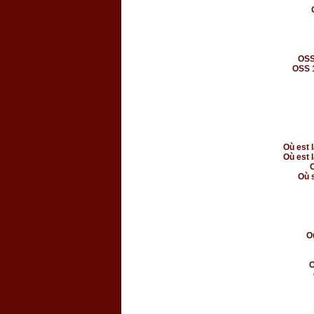
OSS
OSS 1
Où est 
Où est 
O
Où 
O
O