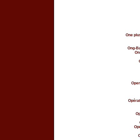
One plus
Ong-Ba
On
Open
Opérat
Op
Opé