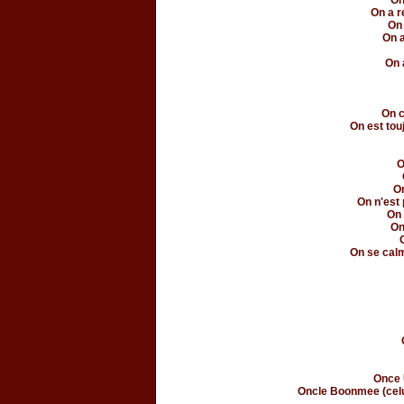
On
On a 
On 
On a
On 
On c
On est tou
O
On
On n'est 
On 
On
On se calm
Once 
Oncle Boonmee (celui