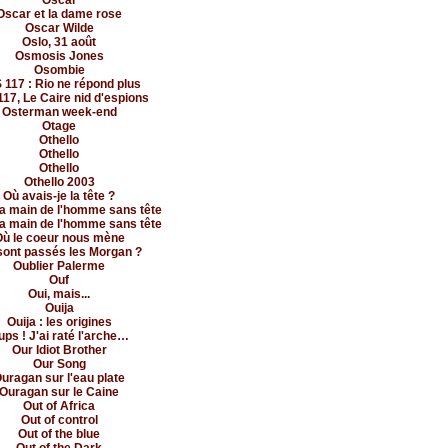
Oscar
Oscar et la dame rose
Oscar Wilde
Oslo, 31 août
Osmosis Jones
Osombie
 117 : Rio ne répond plus
17, Le Caire nid d'espions
Osterman week-end
Otage
Othello
Othello
Othello
Othello 2003
Où avais-je la tête ?
la main de l'homme sans tête
la main de l'homme sans tête
ù le coeur nous mène
sont passés les Morgan ?
Oublier Palerme
Ouf
Oui, mais...
Ouija
Ouija : les origines
ups ! J'ai raté l'arche…
Our Idiot Brother
Our Song
uragan sur l'eau plate
Ouragan sur le Caine
Out of Africa
Out of control
Out of the blue