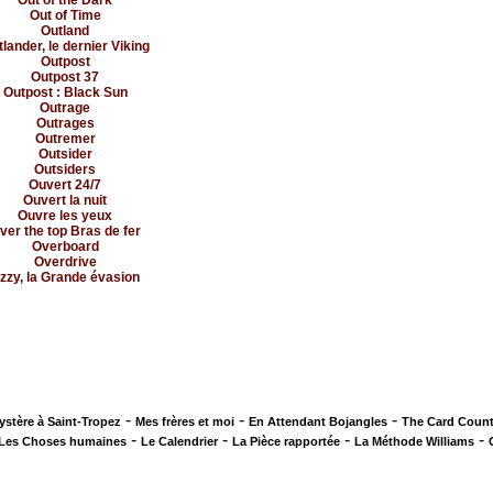
Out of the Dark
Out of Time
Outland
lander, le dernier Viking
Outpost
Outpost 37
Outpost : Black Sun
Outrage
Outrages
Outremer
Outsider
Outsiders
Ouvert 24/7
Ouvert la nuit
Ouvre les yeux
ver the top Bras de fer
Overboard
Overdrive
zzy, la Grande évasion
-
-
-
ystère à Saint-Tropez
Mes frères et moi
En Attendant Bojangles
The Card Count
-
-
-
-
Les Choses humaines
Le Calendrier
La Pièce rapportée
La Méthode Williams