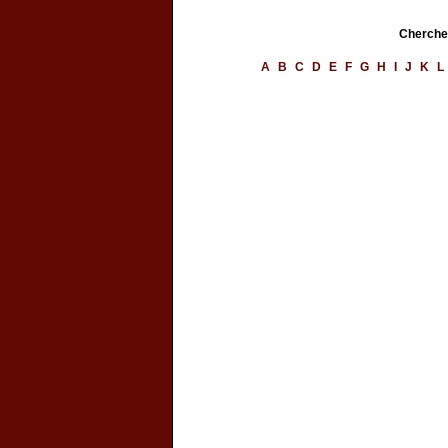
Chercher
A
B
C
D
E
F
G
H
I
J
K
L