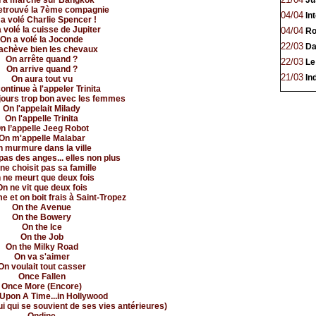
 a marché sur Bangkok
Jus
retrouvé la 7ème compagnie
04/04
Int
a volé Charlie Spencer !
 volé la cuisse de Jupiter
04/04
Rob
On a volé la Joconde
22/03
Dai
achève bien les chevaux
On arrête quand ?
22/03
Le 
On arrive quand ?
21/03
Ind
On aura tout vu
ontinue à l'appeler Trinita
jours trop bon avec les femmes
On l'appelait Milady
On l'appelle Trinita
n l’appelle Jeeg Robot
On m'appelle Malabar
 murmure dans la ville
pas des anges... elles non plus
ne choisit pas sa famille
 ne meurt que deux fois
On ne vit que deux fois
e et on boit frais à Saint-Tropez
On the Avenue
On the Bowery
On the Ice
On the Job
On the Milky Road
On va s'aimer
On voulait tout casser
Once Fallen
Once More (Encore)
Upon A Time...in Hollywood
 qui se souvient de ses vies antérieures)