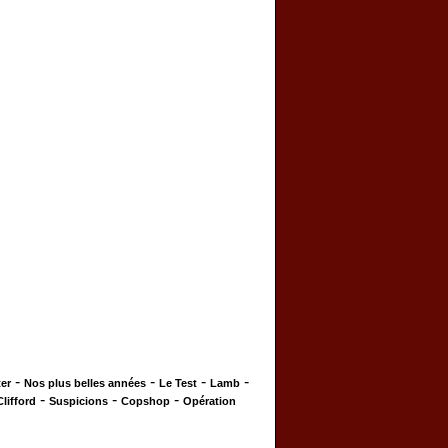
-
-
-
-
er
Nos plus belles années
Le Test
Lamb
-
-
-
Clifford
Suspicions
Copshop
Opération