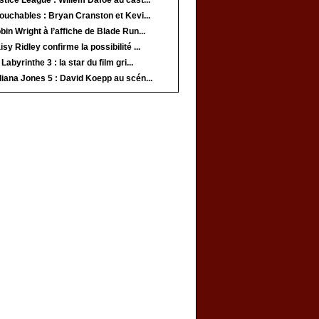
tice League : Willem Dafoe au cast...
ouchables : Bryan Cranston et Kevi...
in Wright à l’affiche de Blade Run...
sy Ridley confirme la possibilité ...
Labyrinthe 3 : la star du film gri...
iana Jones 5 : David Koepp au scén...