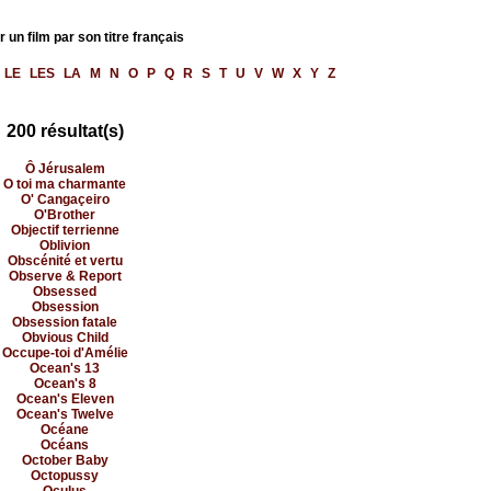
 un film par son titre français
LE
LES
LA
M
N
O
P
Q
R
S
T
U
V
W
X
Y
Z
200 résultat(s)
Ô Jérusalem
O toi ma charmante
O' Cangaçeiro
O'Brother
Objectif terrienne
Oblivion
Obscénité et vertu
Observe & Report
Obsessed
Obsession
Obsession fatale
Obvious Child
Occupe-toi d'Amélie
Ocean's 13
Ocean's 8
Ocean's Eleven
Ocean's Twelve
Océane
Océans
October Baby
Octopussy