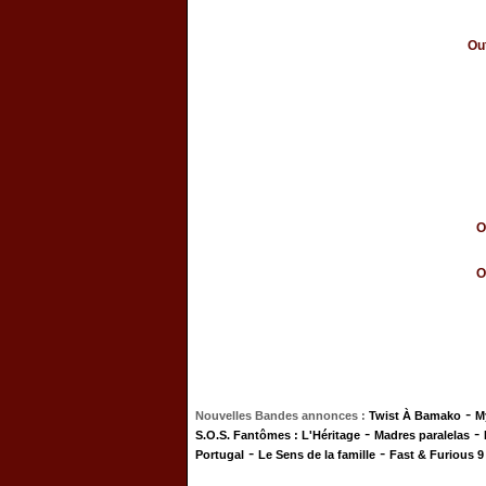
Out
O
O
-
Nouvelles Bandes annonces :
Twist À Bamako
M
-
-
S.O.S. Fantômes : L'Héritage
Madres paralelas
-
-
Portugal
Le Sens de la famille
Fast & Furious 9