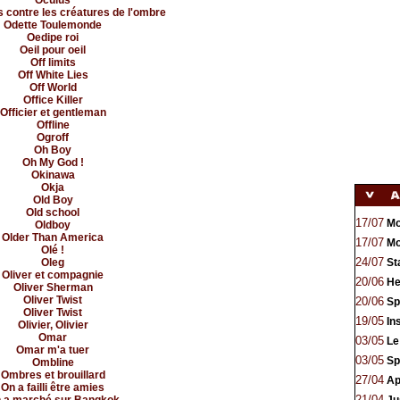
Oculus
contre les créatures de l'ombre
Odette Toulemonde
Oedipe roi
Oeil pour oeil
Off limits
Off White Lies
Off World
Office Killer
Officier et gentleman
Offline
Ogroff
Oh Boy
Oh My God !
Okinawa
Okja
Old Boy
Old school
17/07
Mor
Oldboy
Older Than America
17/07
Mo
Olé !
24/07
Oleg
Sta
Oliver et compagnie
20/06
Hel
Oliver Sherman
Oliver Twist
20/06
Spi
Oliver Twist
19/05
Ins
Olivier, Olivier
Omar
03/05
Le 
Omar m'a tuer
03/05
Spa
Ombline
Ombres et brouillard
27/04
Apr
On a failli être amies
21/04