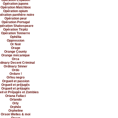
Opération Espadon
Opération jupons
Opération Matchbox
Opération opium
ération panthère noire
Opération peur
Opération Portugal
pération Shakespeare
Opération Tirpitz
Opération Tonnerre
Ophélia
Oppression
Or Noir
Orage
Orange County
Orange mécanique
Orca
dinary Decent Criminal
Ordinary Sinner
Ordo
Ordure !
Orfeu negro
Orgueil et passion
Orgueil et préjugés
Orgueil et préjugés
eil et Préjugés et Zombies
Oriana Fallaci
Orlando
Orly
Orphée
Orpheline
Orson Welles & moi