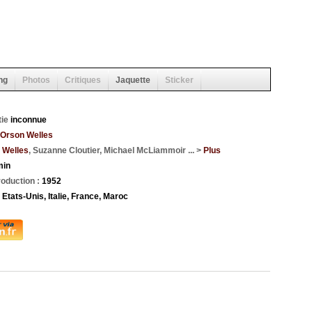
ng
Photos
Critiques
Jaquette
Sticker
tie
inconnue
Orson Welles
 Welles
, Suzanne Cloutier, Michael McLiammoir ... >
Plus
min
oduction :
1952
:
Etats-Unis, Italie, France, Maroc