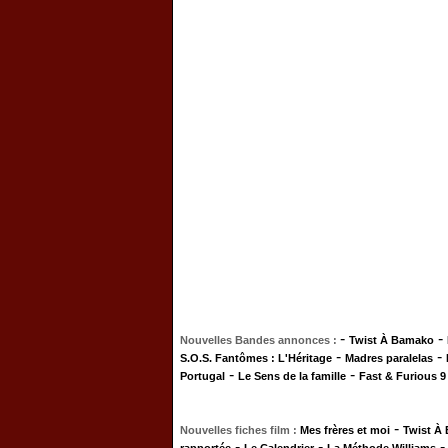
-
-
Nouvelles Bandes annonces :
Twist À Bamako
-
-
S.O.S. Fantômes : L'Héritage
Madres paralelas
-
-
Portugal
Le Sens de la famille
Fast & Furious 9
-
Nouvelles fiches film :
Mes frères et moi
Twist À
-
-