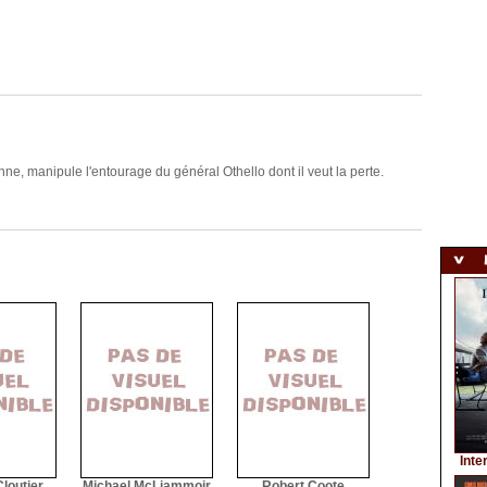
tienne, manipule l'entourage du général Othello dont il veut la perte.
Inte
loutier
Michael McLiammoir
Robert Coote