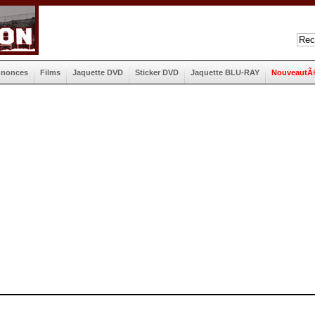
nnonces
Films
Jaquette DVD
Sticker DVD
Jaquette BLU-RAY
NouveautÃ