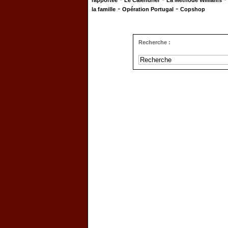
rapportée
Le Calendrier
La Méthode Williams
-
-
la famille
Opération Portugal
Copshop
Recherche :