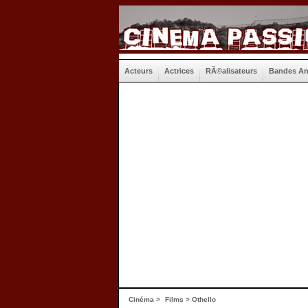
Acteurs
Actrices
RÃ©alisateurs
Bandes A
Cinéma
>
Films
> Othello