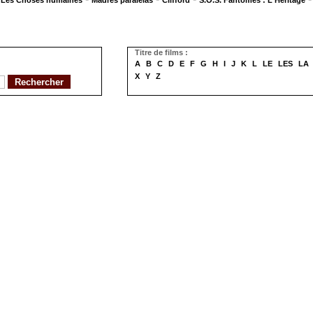
Les Choses humaines
Madres paralelas
Clifford
S.O.S. Fantômes : L'Héritage
Titre de films :
A
B
C
D
E
F
G
H
I
J
K
L
LE
LES
LA
X
Y
Z