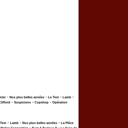
-
-
-
-
nter
Nos plus belles années
Le Test
Lamb
-
-
-
Clifford
Suspicions
Copshop
Opération
-
-
-
 Test
Lamb
Nos plus belles années
La Pièce
-
-
-