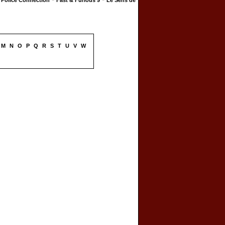
Police Connection
Fast & Furious 9
Le Sens de
M
N
O
P
Q
R
S
T
U
V
W