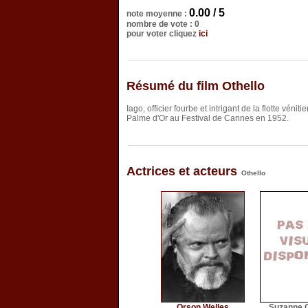
0.00 / 5
note moyenne :
nombre de vote : 0
pour voter cliquez
ici
Résumé du film Othello
Iago, officier fourbe et intrigant de la flotte véni
Palme d'Or au Festival de Cannes en 1952.
Actrices et acteurs
Othello
Orson Welles
Suzanne C