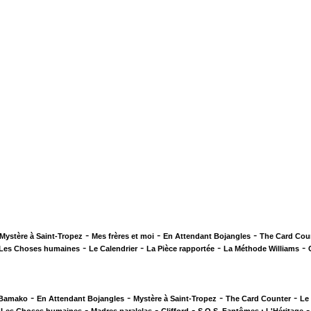
-
-
-
Mystère à Saint-Tropez
Mes frères et moi
En Attendant Bojangles
The Card Cou
-
-
-
-
Les Choses humaines
Le Calendrier
La Pièce rapportée
La Méthode Williams
-
-
-
-
 Bamako
En Attendant Bojangles
Mystère à Saint-Tropez
The Card Counter
Le
-
-
-
-