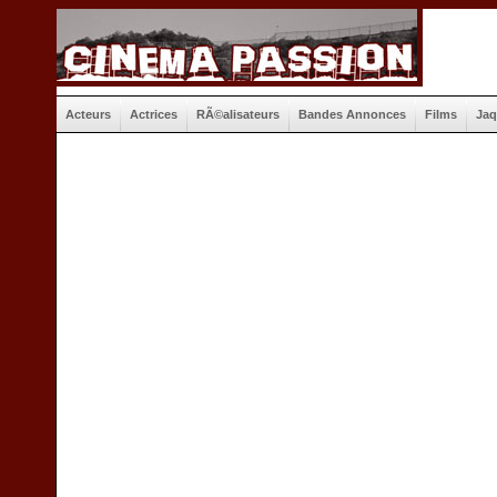
Acteurs
Actrices
RÃ©alisateurs
Bandes Annonces
Films
Jaq