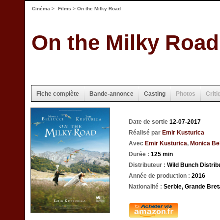
Cinéma
>
Films
> On the Milky Road
On the Milky Road
Fiche complète
Bande-annonce
Casting
Photos
Criti
Date de sortie
12-07-2017
Réalisé par
Emir Kusturica
Avec
Emir Kusturica
,
Monica Bel
Durée :
125 min
Distributeur :
Wild Bunch Distrib
Année de production :
2016
Nationalité :
Serbie, Grande Bret