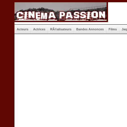
Acteurs
Actrices
RÃ©alisateurs
Bandes Annonces
Films
Jaq