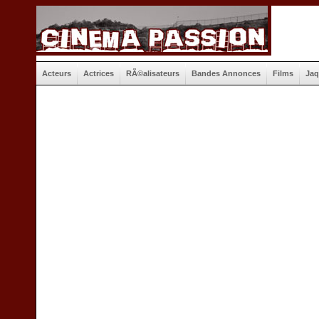
Acteurs
Actrices
RÃ©alisateurs
Bandes Annonces
Films
Jaq