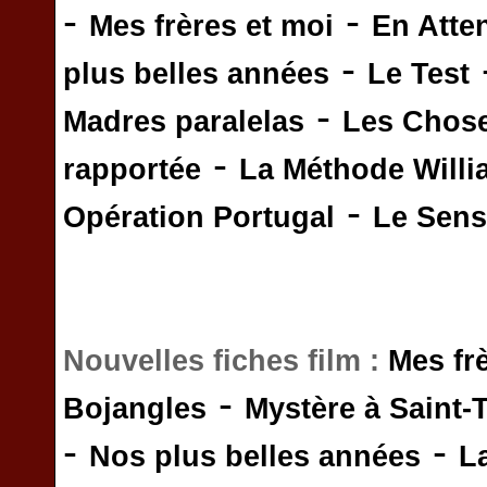
-
-
Mes frères et moi
En Atte
-
plus belles années
Le Test
-
Madres paralelas
Les Chos
-
rapportée
La Méthode Will
-
Opération Portugal
Le Sens 
Nouvelles fiches film :
Mes fr
-
Bojangles
Mystère à Saint-
-
-
Nos plus belles années
L