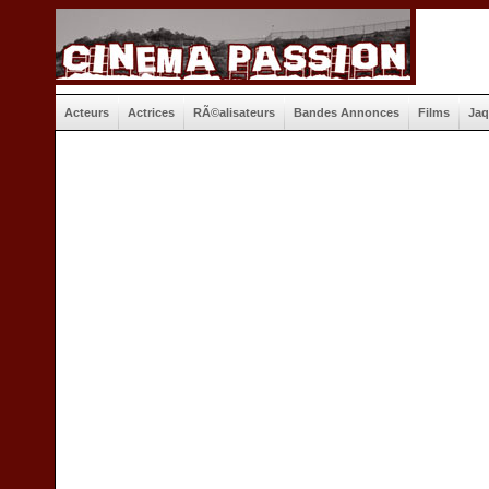
Acteurs
Actrices
RÃ©alisateurs
Bandes Annonces
Films
Jaq