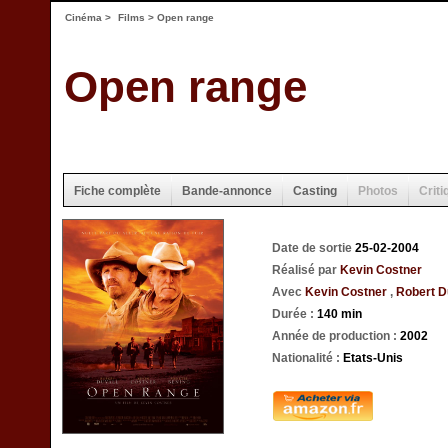
Cinéma
>
Films
> Open range
Open range
Fiche complète
Bande-annonce
Casting
Photos
Criti
Date de sortie
25-02-2004
Réalisé par
Kevin Costner
Avec
Kevin Costner
,
Robert D
Durée :
140 min
Année de production :
2002
Nationalité :
Etats-Unis