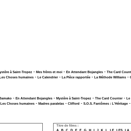
-
-
-
ystère à Saint-Tropez
Mes frères et moi
En Attendant Bojangles
The Card Count
-
-
-
-
Les Choses humaines
Le Calendrier
La Pièce rapportée
La Méthode Williams
-
-
-
-
 Bamako
En Attendant Bojangles
Mystère à Saint-Tropez
The Card Counter
Le
-
-
-
-
Les Choses humaines
Madres paralelas
Clifford
S.O.S. Fantômes : L'Héritage
Titre de films :
A
B
C
D
E
F
G
H
I
J
K
L
LE
LES
LA