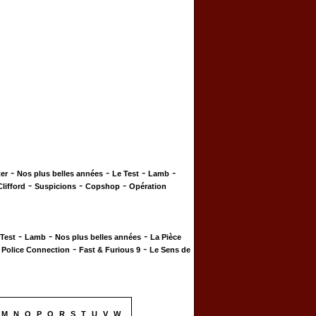
-
-
-
-
er
Nos plus belles années
Le Test
Lamb
-
-
-
Clifford
Suspicions
Copshop
Opération
-
-
-
 Test
Lamb
Nos plus belles années
La Pièce
-
-
-
Police Connection
Fast & Furious 9
Le Sens de
M
N
O
P
Q
R
S
T
U
V
W