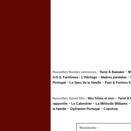
-
Nouvelles Bandes annonces :
Twist À Bamako
M
-
-
S.O.S. Fantômes : L'Héritage
Madres paralelas
-
-
Portugal
Le Sens de la famille
Fast & Furious 9
-
Nouvelles fiches film :
Mes frères et moi
Twist À
-
-
rapportée
Le Calendrier
La Méthode Williams
-
-
la famille
Opération Portugal
Copshop
Recherche :