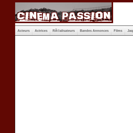
Acteurs
Actrices
RÃ©alisateurs
Bandes Annonces
Films
Jaq