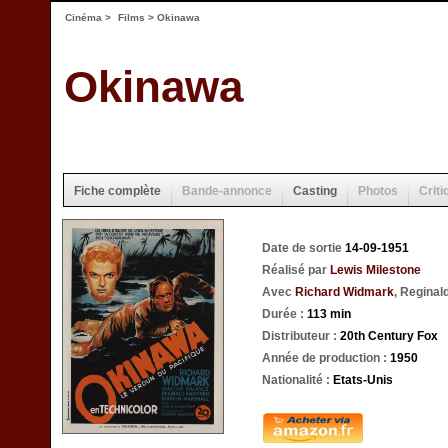
Cinéma
>
Films
> Okinawa
Okinawa
Fiche complète
Bande-annonce
Casting
Photos
Criti
Date de sortie
14-09-1951
Réalisé par
Lewis Milestone
Avec
Richard Widmark
, Reginal
Durée :
113 min
Distributeur :
20th Century Fox
Année de production :
1950
Nationalité :
Etats-Unis