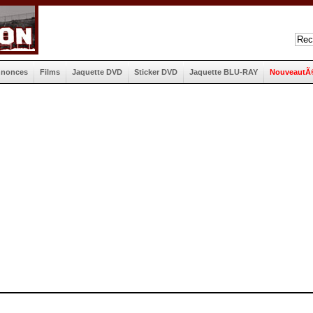
nnonces
Films
Jaquette DVD
Sticker DVD
Jaquette BLU-RAY
NouveautÃ