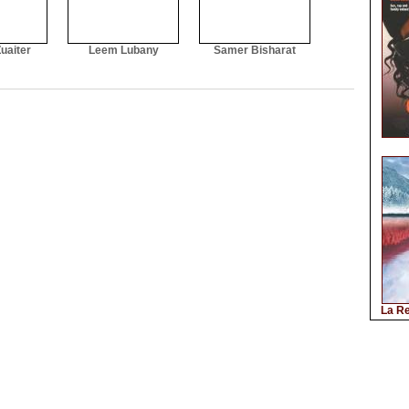
uaiter
Leem Lubany
Samer Bisharat
La Re