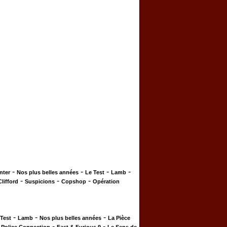
-
-
-
-
nter
Nos plus belles années
Le Test
Lamb
-
-
-
Clifford
Suspicions
Copshop
Opération
-
-
-
 Test
Lamb
Nos plus belles années
La Pièce
-
-
-