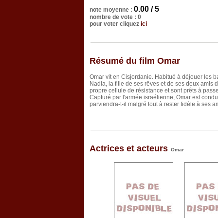
0.00 / 5
note moyenne :
nombre de vote : 0
pour voter cliquez
ici
Résumé du film Omar
Omar vit en Cisjordanie. Habitué à déjouer les ba
Nadia, la fille de ses rêves et de ses deux amis 
propre cellule de résistance et sont prêts à pass
Capturé par l'armée israélienne, Omar est condu
parviendra-t-il malgré tout à rester fidèle à ses 
Actrices et acteurs
Omar