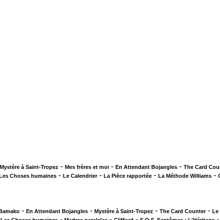
-
-
-
Mystère à Saint-Tropez
Mes frères et moi
En Attendant Bojangles
The Card Cou
-
-
-
-
Les Choses humaines
Le Calendrier
La Pièce rapportée
La Méthode Williams
-
-
-
-
 Bamako
En Attendant Bojangles
Mystère à Saint-Tropez
The Card Counter
Le
-
-
-
-