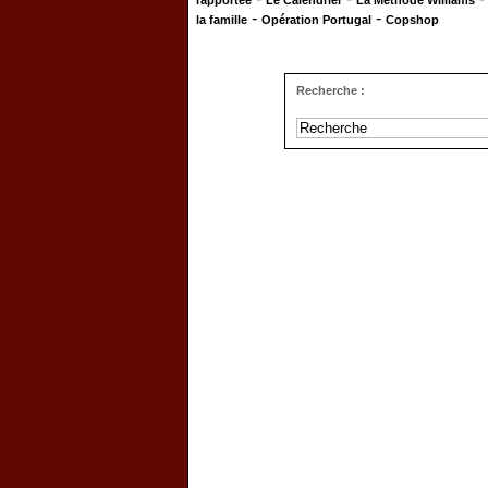
rapportée
Le Calendrier
La Méthode Williams
-
-
la famille
Opération Portugal
Copshop
Recherche :