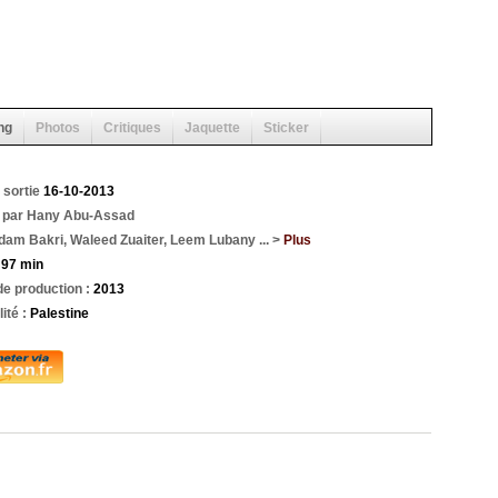
ng
Photos
Critiques
Jaquette
Sticker
 sortie
16-10-2013
é par Hany Abu-Assad
am Bakri, Waleed Zuaiter, Leem Lubany ... >
Plus
:
97 min
e production :
2013
ité :
Palestine