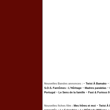
-
-
Nouvelles Bandes annonces :
Twist À Bamako
-
-
S.O.S. Fantômes : L'Héritage
Madres paralelas
-
-
Portugal
Le Sens de la famille
Fast & Furious 9
-
Nouvelles fiches film :
Mes frères et moi
Twist À
-
-