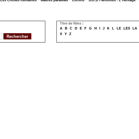
Les Choses humaines
Madres paralelas
Clifford
S.O.S. Fantômes : L'Héritage
Titre de films :
A
B
C
D
E
F
G
H
I
J
K
L
LE
LES
LA
X
Y
Z