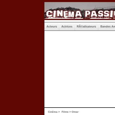
Acteurs
Actrices
RÃ©alisateurs
Bandes A
Cinéma
>
Films
> Omar