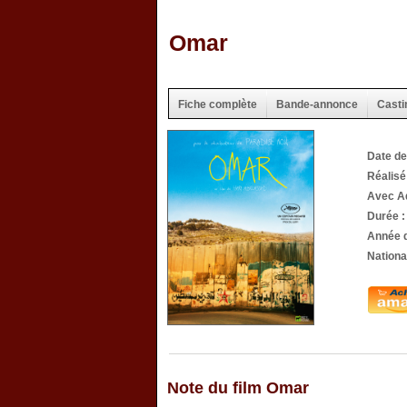
Omar
Fiche complète
Bande-annonce
Casti
Date de
Réalis
Avec Ad
Durée 
Année d
National
Note du film Omar