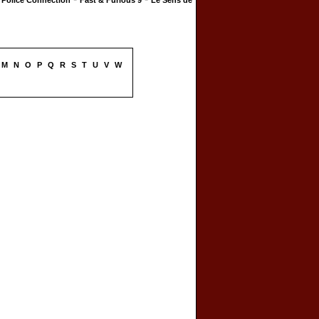
Police Connection
Fast & Furious 9
Le Sens de
M
N
O
P
Q
R
S
T
U
V
W