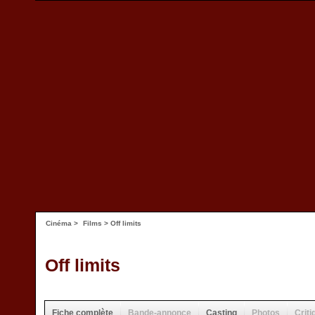
Cinéma
>
Films
> Off limits
Off limits
Fiche complète
Bande-annonce
Casting
Photos
Criti