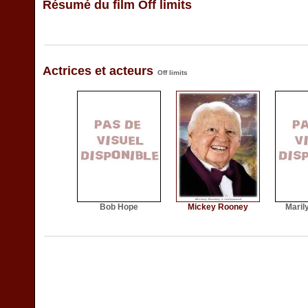
Résumé du film Off limits
Actrices et acteurs
Off limits
Bob Hope
Mickey Rooney
Maril