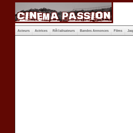
Acteurs
Actrices
RÃ©alisateurs
Bandes Annonces
Films
Jaq