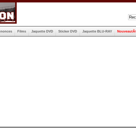
nnonces
Films
Jaquette DVD
Sticker DVD
Jaquette BLU-RAY
NouveautÃ