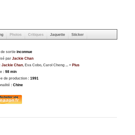
ng
Photos
Critiques
Jaquette
Sticker
 de sortie
inconnue
isé par
Jackie Chan
c
Jackie Chan
, Eva Cobo, Carol Cheng ... >
Plus
e :
98 min
e de production :
1991
nalité :
Chine