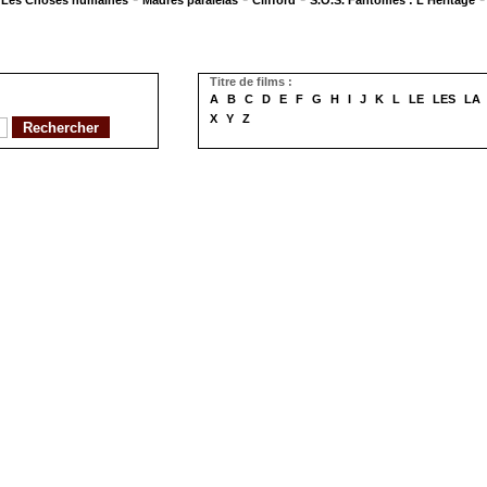
Les Choses humaines
Madres paralelas
Clifford
S.O.S. Fantômes : L'Héritage
Titre de films :
A
B
C
D
E
F
G
H
I
J
K
L
LE
LES
LA
X
Y
Z