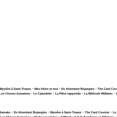
-
-
-
Mystère à Saint-Tropez
Mes frères et moi
En Attendant Bojangles
The Card Cou
-
-
-
-
Les Choses humaines
Le Calendrier
La Pièce rapportée
La Méthode Williams
-
-
-
-
 Bamako
En Attendant Bojangles
Mystère à Saint-Tropez
The Card Counter
Le
-
-
-
-