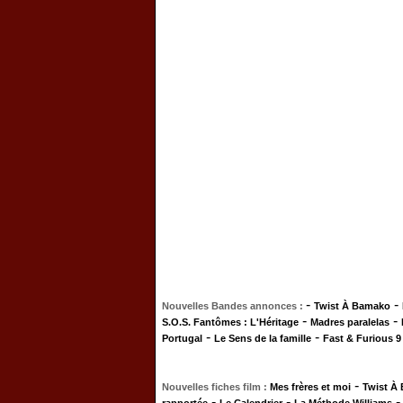
-
-
Nouvelles Bandes annonces :
Twist À Bamako
-
-
S.O.S. Fantômes : L'Héritage
Madres paralelas
-
-
Portugal
Le Sens de la famille
Fast & Furious 9
-
Nouvelles fiches film :
Mes frères et moi
Twist À
-
-