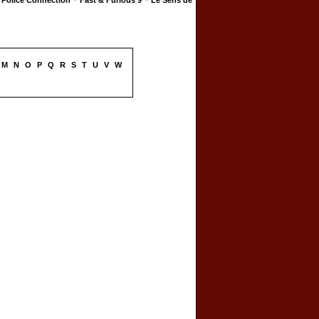
Police Connection
Fast & Furious 9
Le Sens de
M
N
O
P
Q
R
S
T
U
V
W