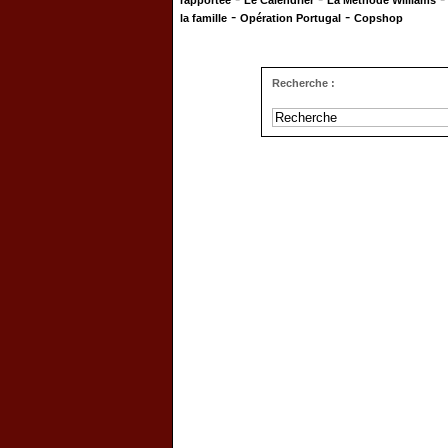
rapportée
Le Calendrier
La Méthode Williams
-
-
la famille
Opération Portugal
Copshop
Recherche :