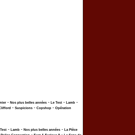
-
-
-
-
nter
Nos plus belles années
Le Test
Lamb
-
-
-
Clifford
Suspicions
Copshop
Opération
-
-
-
 Test
Lamb
Nos plus belles années
La Pièce
-
-
-