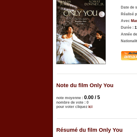
Date de 
Réalisé 
Avec
Mar
Durée :
1
Année de
Nationali
Note du film Only You
0.00 / 5
note moyenne :
nombre de vote : 0
pour voter cliquez
ici
Résumé du film Only You