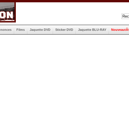
nnonces
Films
Jaquette DVD
Sticker DVD
Jaquette BLU-RAY
NouveautÃ