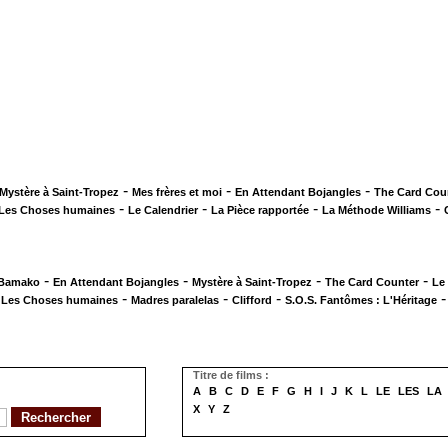
-
-
-
Mystère à Saint-Tropez
Mes frères et moi
En Attendant Bojangles
The Card Cou
-
-
-
-
Les Choses humaines
Le Calendrier
La Pièce rapportée
La Méthode Williams
-
-
-
-
 Bamako
En Attendant Bojangles
Mystère à Saint-Tropez
The Card Counter
Le
-
-
-
-
Les Choses humaines
Madres paralelas
Clifford
S.O.S. Fantômes : L'Héritage
Titre de films :
A
B
C
D
E
F
G
H
I
J
K
L
LE
LES
LA
X
Y
Z