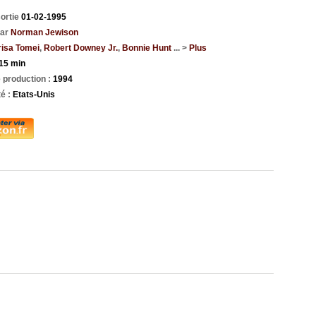
sortie
01-02-1995
par
Norman Jewison
isa Tomei
,
Robert Downey Jr.
,
Bonnie Hunt
... >
Plus
15 min
 production :
1994
té :
Etats-Unis