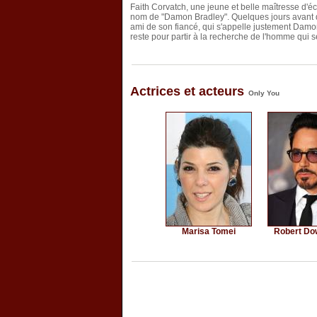
Faith Corvatch, une jeune et belle maîtresse d'éco
nom de "Damon Bradley". Quelques jours avant d'
ami de son fiancé, qui s'appelle justement Damon 
reste pour partir à la recherche de l'homme qui s
Actrices et acteurs
Only You
Marisa Tomei
Robert Do