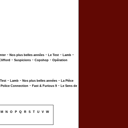
-
-
-
-
nter
Nos plus belles années
Le Test
Lamb
-
-
-
Clifford
Suspicions
Copshop
Opération
-
-
-
 Test
Lamb
Nos plus belles années
La Pièce
-
-
-
Police Connection
Fast & Furious 9
Le Sens de
M
N
O
P
Q
R
S
T
U
V
W