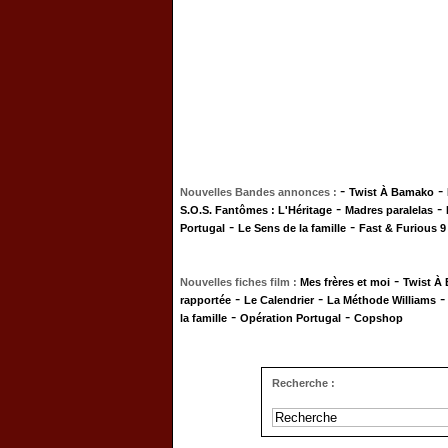
-
-
Nouvelles Bandes annonces :
Twist À Bamako
-
-
S.O.S. Fantômes : L'Héritage
Madres paralelas
-
-
Portugal
Le Sens de la famille
Fast & Furious 9
-
Nouvelles fiches film :
Mes frères et moi
Twist À
-
-
rapportée
Le Calendrier
La Méthode Williams
-
-
la famille
Opération Portugal
Copshop
Recherche :