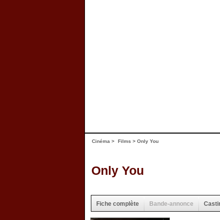
Cinéma
>
Films
> Only You
Only You
Fiche complète
Bande-annonce
Casti