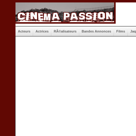
Acteurs
Actrices
RÃ©alisateurs
Bandes Annonces
Films
Jaq