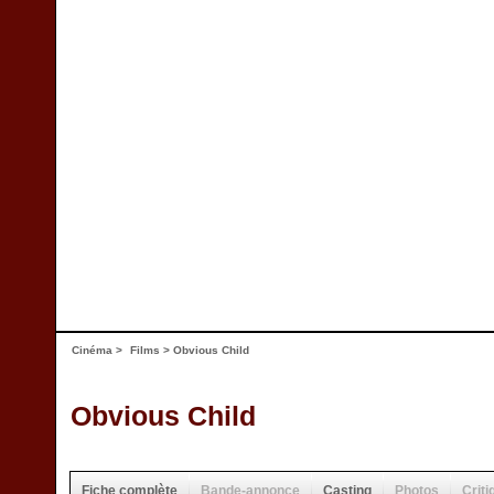
Cinéma
>
Films
> Obvious Child
Obvious Child
Fiche complète
Bande-annonce
Casting
Photos
Criti