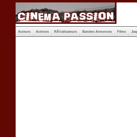
Acteurs
Actrices
RÃ©alisateurs
Bandes Annonces
Films
Jaq