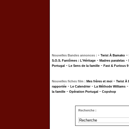
-
-
Nouvelles Bandes annonces :
Twist À Bamako
-
-
S.O.S. Fantômes : L'Héritage
Madres paralelas
-
-
Portugal
Le Sens de la famille
Fast & Furious 9
-
Nouvelles fiches film :
Mes frères et moi
Twist À
-
-
rapportée
Le Calendrier
La Méthode Williams
-
-
la famille
Opération Portugal
Copshop
Recherche :