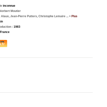
tie
inconnue
Norbert Moutier
Alaux, Jean-Pierre Putters, Christophe Lemaire ... >
Plus
in
oduction :
1983
France