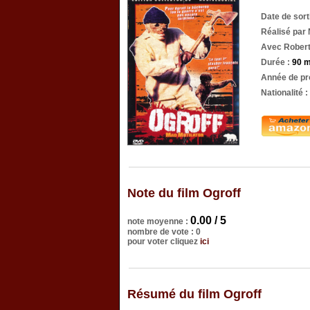
Date de sor
Réalisé par 
Avec Robert 
Durée :
90 m
Année de pr
Nationalité :
Note du film Ogroff
0.00 / 5
note moyenne :
nombre de vote : 0
pour voter cliquez
ici
Résumé du film Ogroff