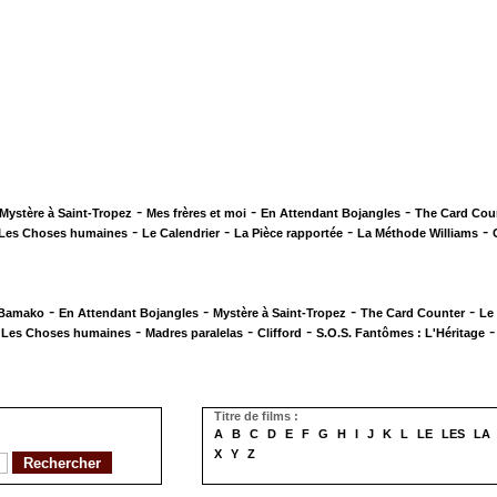
-
-
-
Mystère à Saint-Tropez
Mes frères et moi
En Attendant Bojangles
The Card Cou
-
-
-
-
Les Choses humaines
Le Calendrier
La Pièce rapportée
La Méthode Williams
-
-
-
-
 Bamako
En Attendant Bojangles
Mystère à Saint-Tropez
The Card Counter
Le
-
-
-
-
Les Choses humaines
Madres paralelas
Clifford
S.O.S. Fantômes : L'Héritage
Titre de films :
A
B
C
D
E
F
G
H
I
J
K
L
LE
LES
LA
X
Y
Z