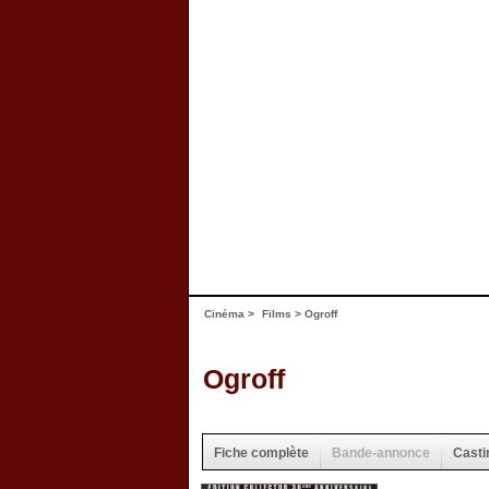
Cinéma
>
Films
> Ogroff
Ogroff
Fiche complète
Bande-annonce
Casti