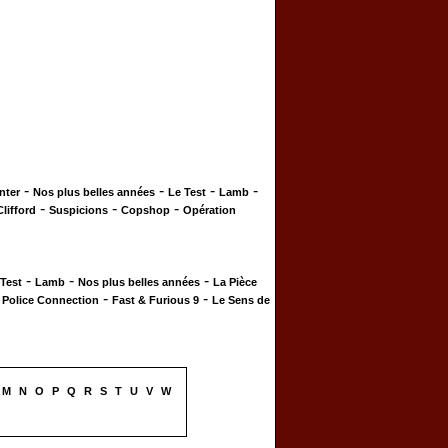
-
-
-
-
nter
Nos plus belles années
Le Test
Lamb
-
-
-
Clifford
Suspicions
Copshop
Opération
-
-
-
 Test
Lamb
Nos plus belles années
La Pièce
-
-
-
Police Connection
Fast & Furious 9
Le Sens de
M
N
O
P
Q
R
S
T
U
V
W