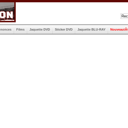
nnonces
Films
Jaquette DVD
Sticker DVD
Jaquette BLU-RAY
NouveautÃ