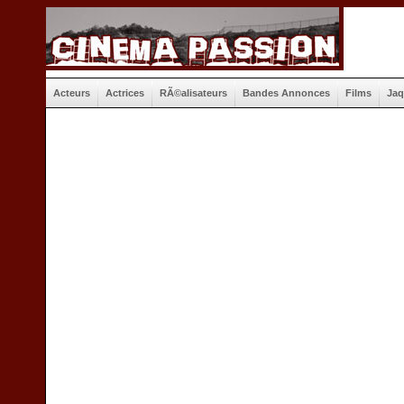
Acteurs
Actrices
RÃ©alisateurs
Bandes Annonces
Films
Jaq