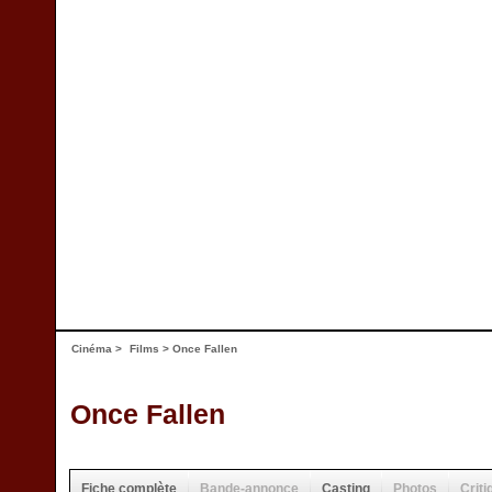
Cinéma
>
Films
> Once Fallen
Once Fallen
Fiche complète
Bande-annonce
Casting
Photos
Criti