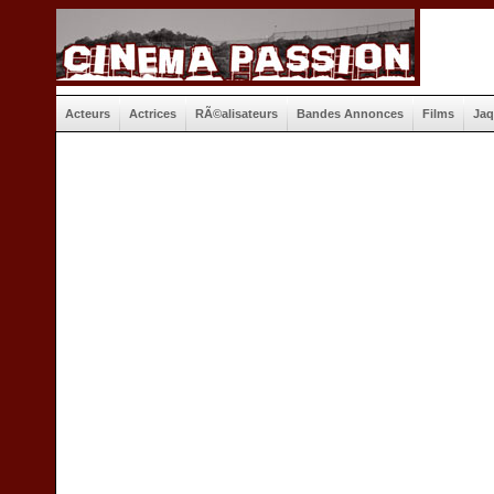
Acteurs
Actrices
RÃ©alisateurs
Bandes Annonces
Films
Jaq