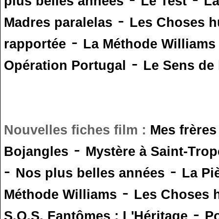
plus belles années
Le Test
L
-
Madres paralelas
Les Choses 
-
rapportée
La Méthode Williams
-
Opération Portugal
Le Sens de l
Nouvelles fiches film :
Mes frères
-
Bojangles
Mystère à Saint-Trop
-
-
Nos plus belles années
La Pi
-
Méthode Williams
Les Choses 
-
S.O.S. Fantômes : L'Héritage
Po