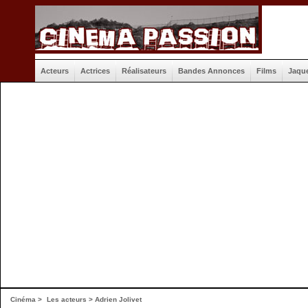
Acteurs
Actrices
Réalisateurs
Bandes Annonces
Films
Jaqu
Cinéma
>
Les acteurs
> Adrien Jolivet