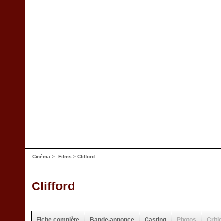
Cinéma
>
Films
> Clifford
Clifford
Fiche complète
Bande-annonce
Casting
Photos
Criti