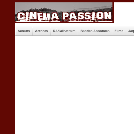
Acteurs
Actrices
RÃ©alisateurs
Bandes Annonces
Films
Jaq