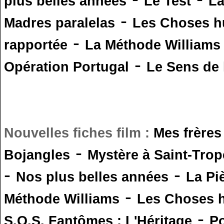
plus belles années
Le Test
L
-
Madres paralelas
Les Choses 
-
rapportée
La Méthode Williams
-
Opération Portugal
Le Sens de l
Nouvelles fiches film :
Mes frères
-
Bojangles
Mystère à Saint-Trop
-
-
Nos plus belles années
La Pi
-
Méthode Williams
Les Choses 
-
S.O.S. Fantômes : L'Héritage
Po