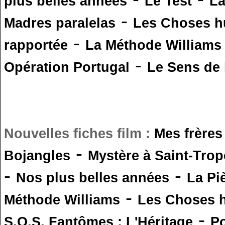
plus belles années
Le Test
L
-
Madres paralelas
Les Choses 
-
rapportée
La Méthode Williams
-
Opération Portugal
Le Sens de l
Nouvelles fiches film :
Mes frères
-
Bojangles
Mystère à Saint-Trop
-
-
Nos plus belles années
La Pi
-
Méthode Williams
Les Choses 
-
S.O.S. Fantômes : L'Héritage
Po