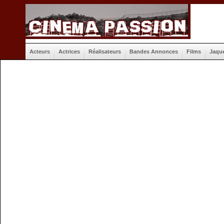
Acteurs
Actrices
Réalisateurs
Bandes Annonces
Films
Jaqu