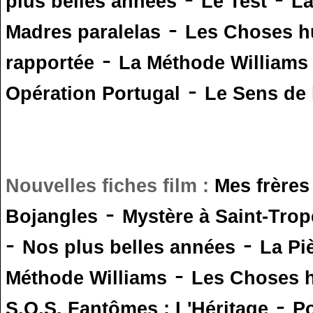
plus belles années
Le Test
L
-
Madres paralelas
Les Choses 
-
rapportée
La Méthode Williams
-
Opération Portugal
Le Sens de l
Nouvelles fiches film :
Mes frères
-
Bojangles
Mystère à Saint-Trop
-
-
Nos plus belles années
La Pi
-
Méthode Williams
Les Choses 
-
S.O.S. Fantômes : L'Héritage
Po