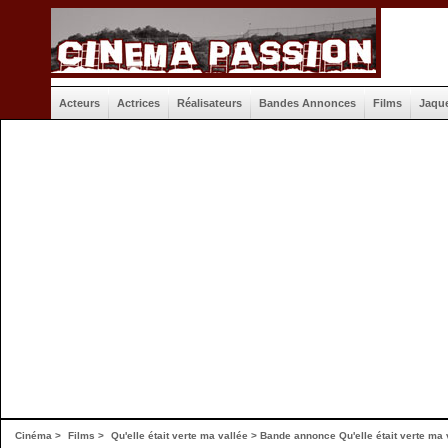
Acteurs
Actrices
Réalisateurs
Bandes Annonces
Films
Jaqu
Cinéma
>
Films
>
Qu'elle était verte ma vallée
>
Bande annonce Qu'elle était verte ma 