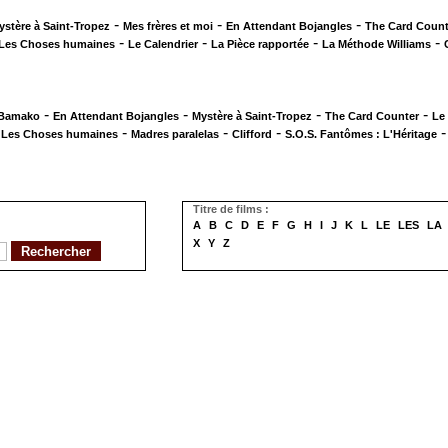
-
-
-
ystère à Saint-Tropez
Mes frères et moi
En Attendant Bojangles
The Card Count
-
-
-
-
Les Choses humaines
Le Calendrier
La Pièce rapportée
La Méthode Williams
-
-
-
-
 Bamako
En Attendant Bojangles
Mystère à Saint-Tropez
The Card Counter
Le
-
-
-
-
Les Choses humaines
Madres paralelas
Clifford
S.O.S. Fantômes : L'Héritage
Titre de films :
A
B
C
D
E
F
G
H
I
J
K
L
LE
LES
LA
X
Y
Z