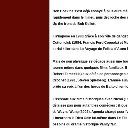
Bob Hoskins s'est déjà essayé à plusieurs métie
rapidement dans le milieu, puis décroche des r
Up the front de Bob Kellett.
Il s'impose en 1980 grâce à son rôle de gangs
Cotton club (1984, Francis Ford Coppola) et Mon
serial killer dans Le Voyage de Felicia d'Atom
Mais de son physique se dégage aussi une bon
tourne même dans quelques films familiaux. Il 
Robert Zemeckis) aux côtés de personnages d'a
Crochet (1991, Steven Spielberg). L'année suiv
prête sa voix à l'un des héros de Balto chien-l
Il s'essaie aux films historiques avec Nixon (1
délaisse pas pour autant les comédies : il jo
de Wayne Wang (2002). Agenda chargé pour l'ac
il incarnera le Dieu Odin lui-même dans Le Fil
besoins du drame historique Vanity fair.