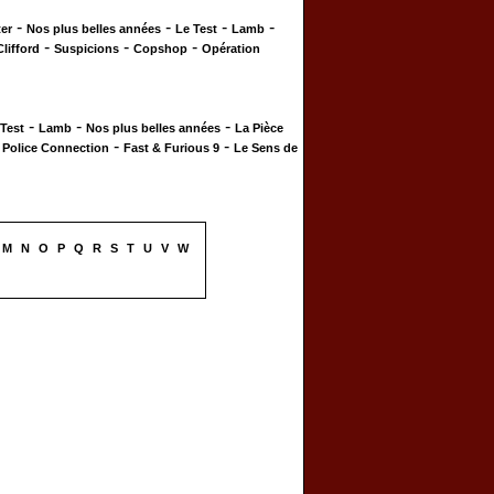
-
-
-
-
er
Nos plus belles années
Le Test
Lamb
-
-
-
Clifford
Suspicions
Copshop
Opération
-
-
-
 Test
Lamb
Nos plus belles années
La Pièce
-
-
-
Police Connection
Fast & Furious 9
Le Sens de
M
N
O
P
Q
R
S
T
U
V
W