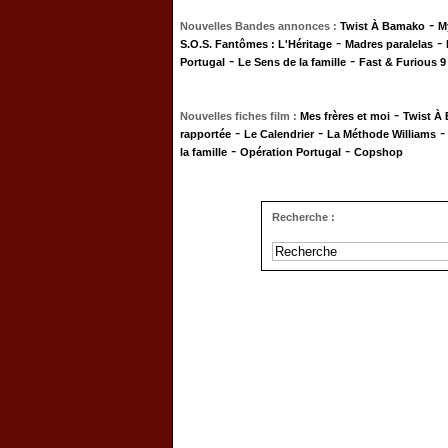
-
Nouvelles Bandes annonces :
Twist À Bamako
M
-
-
S.O.S. Fantômes : L'Héritage
Madres paralelas
-
-
Portugal
Le Sens de la famille
Fast & Furious 9
-
Nouvelles fiches film :
Mes frères et moi
Twist À
-
-
rapportée
Le Calendrier
La Méthode Williams
-
-
la famille
Opération Portugal
Copshop
Recherche :