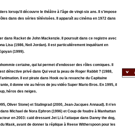
rs lorsqu'il découvre le théâtre à l'âge de vingt-six ans. Il s'impose
ôles dans des séries télévisées. Il apparaît au cinéma en 1972 dans
ter dans Racket de John Mackenzie. Il poursuit dans ce registre avec
a Lisa (1986, Neil Jordan). Il est particulièrement inquiétant en
 Egoyan (1999).
hommie certaine, qui lui permet d'endosser des rôles comiques. ll
est détective privé dans Qui veut la peau de Roger Rabbit ? (1988,
nimation. Il est pirate dans Hook ou la revanche du Capitaine
ante, il donne vie au héros de jeu vidéo Super Mario Bros. En 1995, il
oup, héros des neiges.
995, Oliver Stone) et Stalingrad (2000, Jean-Jacques Annaud). Il n'en
ue dans Michael de Nora Ephron (1996) et Coup de foudre à Manhattan
teur en 2003: caïd dressant Jet Li à l'attaque dans Danny the dog,
s du Mask, avant de donner la réplique à Reese Witherspoon pour les