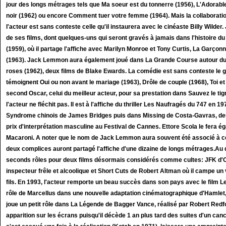
jour des longs métrages tels que Ma soeur est du tonnerre (1956), L'Adorable
noir (1962) ou encore Comment tuer votre femme (1964). Mais la collaboration 
l'acteur est sans conteste celle qu'il instaurera avec le cinéaste Billy Wild
de ses films, dont quelques-uns qui seront gravés à jamais dans l'histoire d
(1959), où il partage l'affiche avec Marilyn Monroe et Tony Curtis, La Garçon
(1963). Jack Lemmon aura également joué dans La Grande Course autour du 
roses (1962), deux films de Blake Ewards. La comédie est sans conteste le gen
témoignent Oui ou non avant le mariage (1963), Drôle de couple (1968), Toi et 
second Oscar, celui du meilleur acteur, pour sa prestation dans Sauvez le tig
l'acteur ne fléchit pas. Il est à l'affiche du thriller Les Naufragés du 747 en 19
Syndrome chinois de James Bridges puis dans Missing de Costa-Gavras, deux 
prix d'interprétation masculine au Festival de Cannes. Ettore Scola le fera 
Macaroni. A noter que le nom de Jack Lemmon aura souvent été associé à c
deux complices auront partagé l'affiche d'une dizaine de longs métrages.Au d
seconds rôles pour deux films désormais considérés comme cultes: JFK d'Oli
inspecteur frêle et alcoolique et Short Cuts de Robert Altman où il campe un 
fils. En 1993, l'acteur remporte un beau succès dans son pays avec le film Les 
rôle de Marcellus dans une nouvelle adaptation cinématographique d'Hamlet,
joue un petit rôle dans La Légende de Bagger Vance, réalisé par Robert Redf
apparition sur les écrans puisqu'il décède 1 an plus tard des suites d'un ca