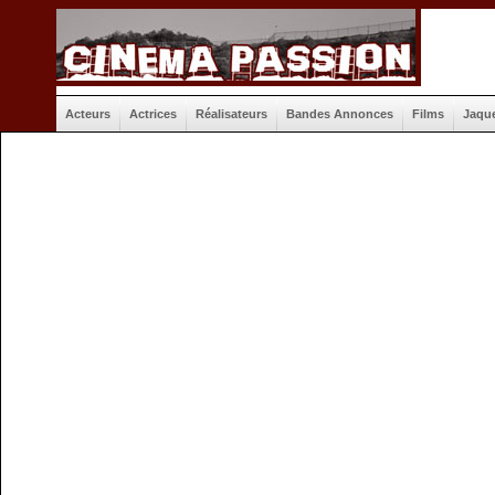
Acteurs
Actrices
Réalisateurs
Bandes Annonces
Films
Jaqu