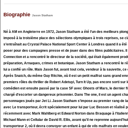
Biographie
Jason Statham
Né à AM en Angleterre en 1972, Jason Statham a été l’un des meilleurs plongeu
imposé à la troisième place des sélections olympiques à trois reprises, se c
s’entraînait au Crystal Palace National Sport Center à Londres quand il a ét
poser pour des campagnes presse et de jouer dans des films publicitaires. Il
Connection et a rencontré le directeur de la société, qui était également prod
préparation, Arnaques, crimes et botanique. Jason Statham a rencontré le réal
lui a confié un rôle. Mais Jason fut, avant tout cela, vendeur à la sauvette, ce
Après Snatch, du même Guy Ritchie, où il est un petit malfrat sans grand en
premiers rôles du thriller de Robert Adetuyi, Turn It Up, pas encore sorti sur
comédien est ensuite passé par la case SF avec Ghosts of Mars, le dernier fi
chargé d'escorter un dangereux prisonnier. Dans The one, il est un agent cha
personnages joués par Jet Li. Jason Statham s’impose au premier rang de la
avec Le transporteur, écrit spécialement pour lui par Luc Besson et réalisé pa
récemment avec Mark Wahlberg et Edward Norton dans Braquage à l’italienne
Michael Mann et Cellular de David R. Ellis, avant qu'il ne reprenne aujourd'hu
transporteur 2, où il devra convoyer un enfant à qui de vils malfrats en veule