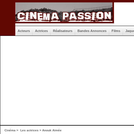
Acteurs
Actrices
Réalisateurs
Bandes Annonces
Films
Jaqu
Cinéma
>
Les actrices
> Anouk Aimée