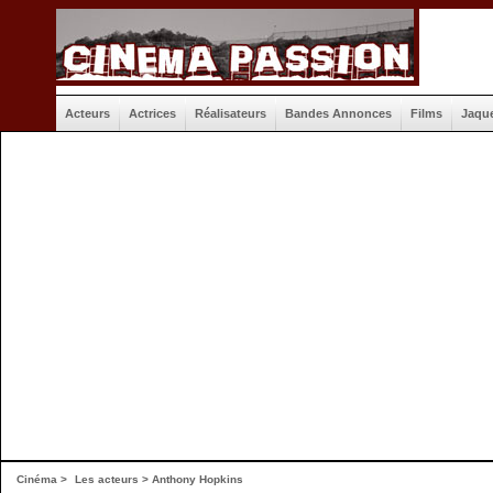
Acteurs
Actrices
Réalisateurs
Bandes Annonces
Films
Jaqu
Cinéma
>
Les acteurs
> Anthony Hopkins