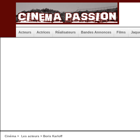
Acteurs
Actrices
Réalisateurs
Bandes Annonces
Films
Jaqu
Cinéma
>
Les acteurs
> Boris Karloff