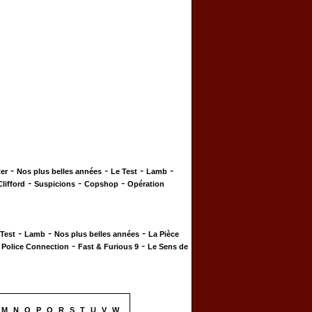
-
-
-
-
er
Nos plus belles années
Le Test
Lamb
-
-
-
Clifford
Suspicions
Copshop
Opération
-
-
-
 Test
Lamb
Nos plus belles années
La Pièce
-
-
-
Police Connection
Fast & Furious 9
Le Sens de
M
N
O
P
Q
R
S
T
U
V
W