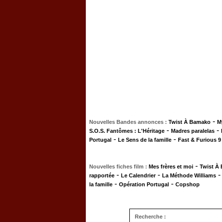
-
Nouvelles Bandes annonces :
Twist À Bamako
M
-
-
S.O.S. Fantômes : L'Héritage
Madres paralelas
-
-
Portugal
Le Sens de la famille
Fast & Furious 9
-
Nouvelles fiches film :
Mes frères et moi
Twist À
-
-
rapportée
Le Calendrier
La Méthode Williams
-
-
la famille
Opération Portugal
Copshop
Recherche :