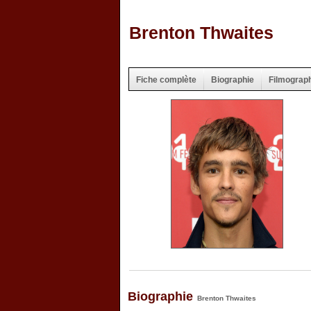
Brenton Thwaites
Fiche complète
Biographie
Filmograp
Biographie
Brenton Thwaites