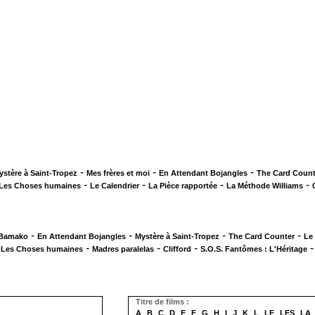
-
-
-
ystère à Saint-Tropez
Mes frères et moi
En Attendant Bojangles
The Card Count
-
-
-
-
Les Choses humaines
Le Calendrier
La Pièce rapportée
La Méthode Williams
-
-
-
-
 Bamako
En Attendant Bojangles
Mystère à Saint-Tropez
The Card Counter
Le
-
-
-
-
Les Choses humaines
Madres paralelas
Clifford
S.O.S. Fantômes : L'Héritage
Titre de films :
A
B
C
D
E
F
G
H
I
J
K
L
LE
LES
LA