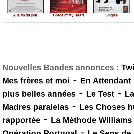
A la fin du jour
Grace of My Heart
Singles
Nouvelles Bandes annonces :
Tw
-
Mes frères et moi
En Attendant
-
-
plus belles années
Le Test
L
-
Madres paralelas
Les Choses 
-
rapportée
La Méthode Williams
-
Opération Portugal
Le Sens de l