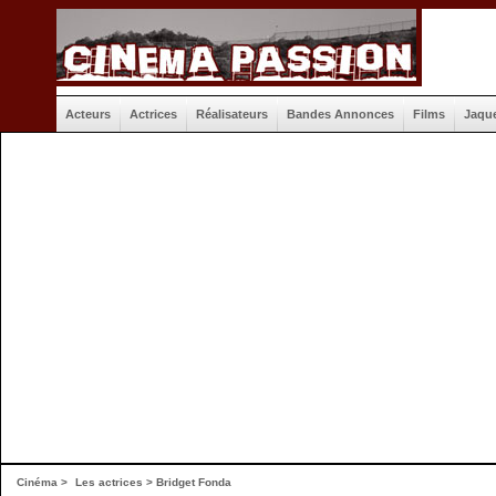
Acteurs
Actrices
Réalisateurs
Bandes Annonces
Films
Jaqu
Cinéma
>
Les actrices
> Bridget Fonda