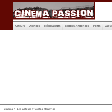
Acteurs
Actrices
Réalisateurs
Bandes Annonces
Films
Jaqu
Cinéma
>
Les acteurs
> Costas Mandylor