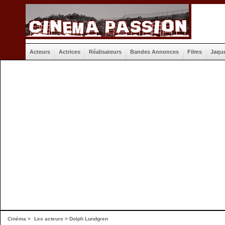
Acteurs
Actrices
Réalisateurs
Bandes Annonces
Films
Jaqu
Cinéma
>
Les acteurs
> Dolph Lundgren