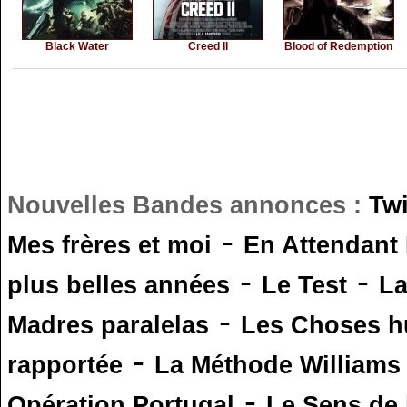
Black Water
Creed II
Blood of Redemption
Nouvelles Bandes annonces :
Tw
-
Mes frères et moi
En Attendant
-
-
plus belles années
Le Test
L
-
Madres paralelas
Les Choses 
-
rapportée
La Méthode Williams
-
Opération Portugal
Le Sens de l