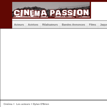
Acteurs
Actrices
Réalisateurs
Bandes Annonces
Films
Jaqu
Cinéma
>
Les acteurs
> Dylan O'Brien