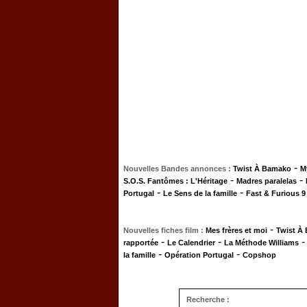
-
Nouvelles Bandes annonces :
Twist À Bamako
M
-
-
S.O.S. Fantômes : L'Héritage
Madres paralelas
-
-
Portugal
Le Sens de la famille
Fast & Furious 9
-
Nouvelles fiches film :
Mes frères et moi
Twist À
-
-
rapportée
Le Calendrier
La Méthode Williams
-
-
la famille
Opération Portugal
Copshop
Recherche :