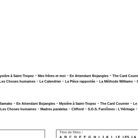
-
-
-
ystère à Saint-Tropez
Mes frères et moi
En Attendant Bojangles
The Card Count
-
-
-
-
Les Choses humaines
Le Calendrier
La Pièce rapportée
La Méthode Williams
-
-
-
-
 Bamako
En Attendant Bojangles
Mystère à Saint-Tropez
The Card Counter
Le
-
-
-
-
Les Choses humaines
Madres paralelas
Clifford
S.O.S. Fantômes : L'Héritage
Titre de films :
A
B
C
D
E
F
G
H
I
J
K
L
LE
LES
LA