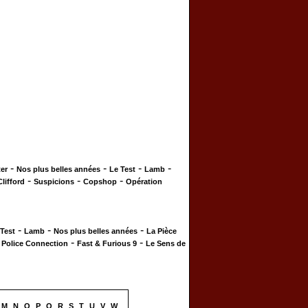
-
-
-
-
er
Nos plus belles années
Le Test
Lamb
-
-
-
Clifford
Suspicions
Copshop
Opération
-
-
-
 Test
Lamb
Nos plus belles années
La Pièce
-
-
-
Police Connection
Fast & Furious 9
Le Sens de
M
N
O
P
Q
R
S
T
U
V
W