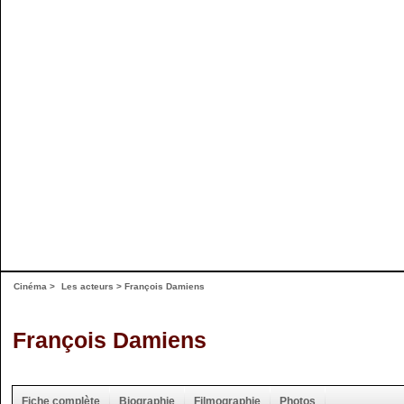
Cinéma
>
Les acteurs
> François Damiens
François Damiens
Fiche complète
Biographie
Filmographie
Photos