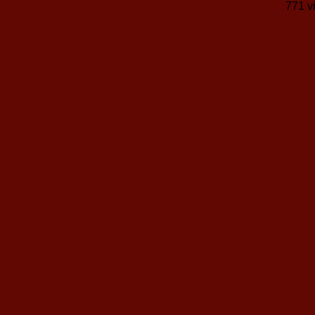
771 v