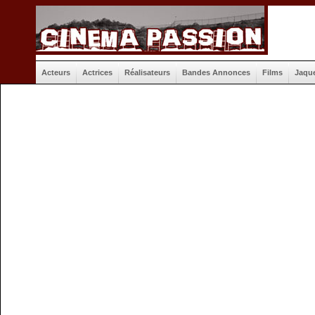
Acteurs
Actrices
Réalisateurs
Bandes Annonces
Films
Jaqu