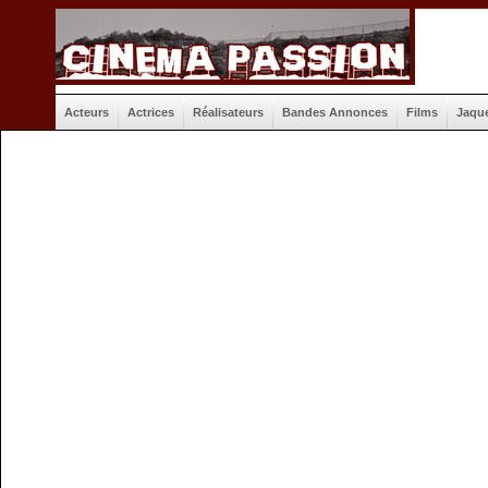
Acteurs
Actrices
Réalisateurs
Bandes Annonces
Films
Jaqu