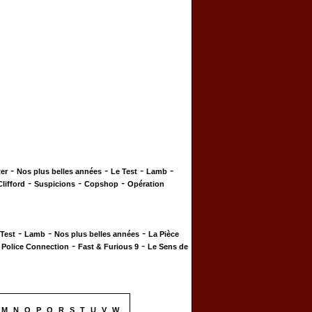
-
-
-
-
er
Nos plus belles années
Le Test
Lamb
-
-
-
Clifford
Suspicions
Copshop
Opération
-
-
-
 Test
Lamb
Nos plus belles années
La Pièce
-
-
-
Police Connection
Fast & Furious 9
Le Sens de
M
N
O
P
Q
R
S
T
U
V
W