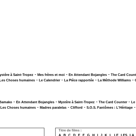
-
-
-
ystère à Saint-Tropez
Mes frères et moi
En Attendant Bojangles
The Card Count
-
-
-
-
Les Choses humaines
Le Calendrier
La Pièce rapportée
La Méthode Williams
-
-
-
-
 Bamako
En Attendant Bojangles
Mystère à Saint-Tropez
The Card Counter
Le
-
-
-
-
Les Choses humaines
Madres paralelas
Clifford
S.O.S. Fantômes : L'Héritage
Titre de films :
A
B
C
D
E
F
G
H
I
J
K
L
LE
LES
LA