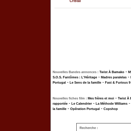
Cristal
-
Nouvelles Bandes annonces :
Twist À Bamako
M
-
-
S.O.S. Fantômes : L'Héritage
Madres paralelas
-
-
Portugal
Le Sens de la famille
Fast & Furious 9
-
Nouvelles fiches film :
Mes frères et moi
Twist À
-
-
rapportée
Le Calendrier
La Méthode Williams
-
-
la famille
Opération Portugal
Copshop
Recherche :