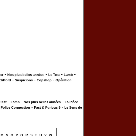
-
-
-
-
er
Nos plus belles années
Le Test
Lamb
-
-
-
Clifford
Suspicions
Copshop
Opération
-
-
-
 Test
Lamb
Nos plus belles années
La Pièce
-
-
-
Police Connection
Fast & Furious 9
Le Sens de
M
N
O
P
Q
R
S
T
U
V
W