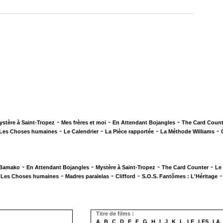
-
-
-
ystère à Saint-Tropez
Mes frères et moi
En Attendant Bojangles
The Card Count
-
-
-
-
Les Choses humaines
Le Calendrier
La Pièce rapportée
La Méthode Williams
-
-
-
-
 Bamako
En Attendant Bojangles
Mystère à Saint-Tropez
The Card Counter
Le
-
-
-
-
Les Choses humaines
Madres paralelas
Clifford
S.O.S. Fantômes : L'Héritage
Titre de films :
A
B
C
D
E
F
G
H
I
J
K
L
LE
LES
LA