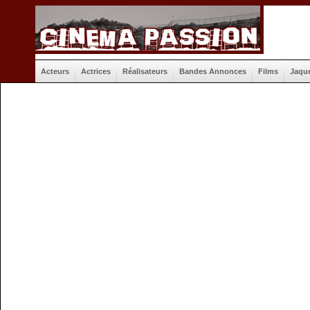
Acteurs
Actrices
Réalisateurs
Bandes Annonces
Films
Jaqu