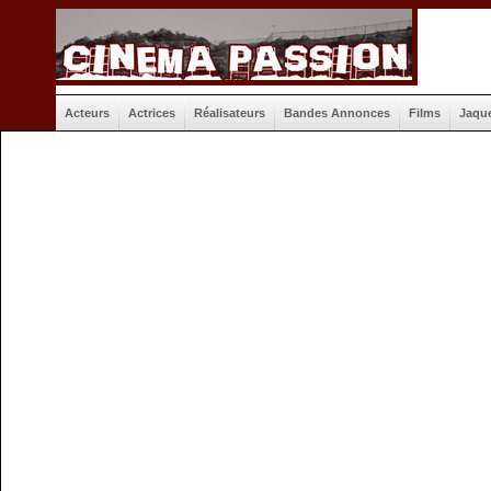
Acteurs
Actrices
Réalisateurs
Bandes Annonces
Films
Jaqu